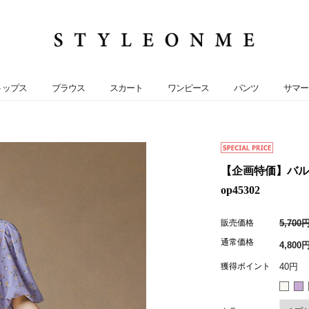
トップス
ブラウス
スカート
ワンピース
パンツ
サマー
【企画特価】バル
op45302
販売価格
5,700
通常価格
4,800
獲得ポイント
40円