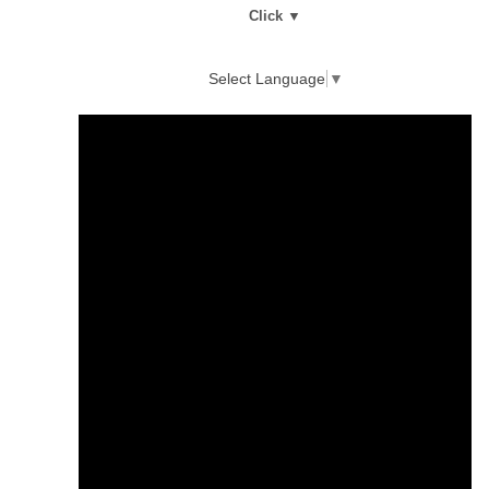
Click ▼
Select Language
▼