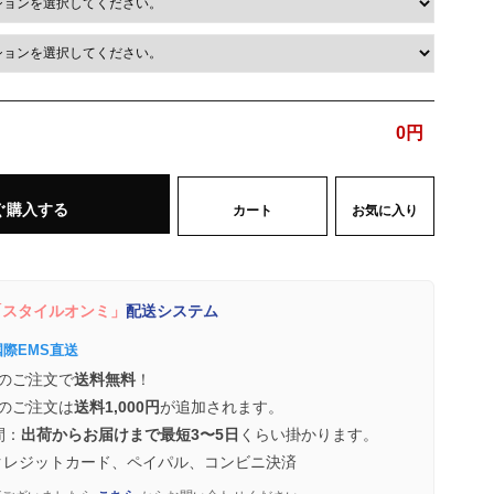
0
円
ぐ購入する
カート
お気に入り
スタイルオンミ」
配送システム
国際EMS直送
のご注文で
送料無料
！
のご注文は
送料1,000円
が追加されます。
間：
出荷からお届けまで最短3〜5日
くらい掛かります。
クレジットカード、ペイパル、コンビニ決済