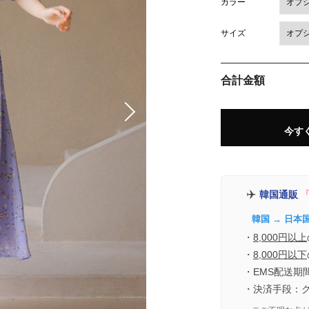
カラー
サイズ
合計金額
今す
✈️
韓国通販
「
韓国 → 日本
・
8,000円以上
・
8,000円以下
・EMS配送期
・決済手段：