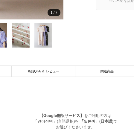
※ご不明な点
1
/
7
商品QnA & レビュー
関連商品
【Google翻訳サービス】
をご利用の方は
「언어선택」(言語選択)を
「일본어」(日本語)
で
お選びくださいませ。