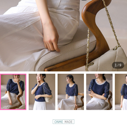
1
/
9