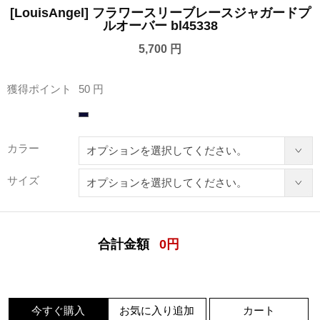
[LouisAngel] フラワースリーブレースジャガードプ
ルオーバー bl45338
5,700 円
獲得ポイント
50 円
カラー
サイズ
合計金額
0
円
今すぐ購入
お気に入り追加
カート