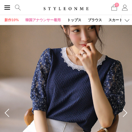
0
新作10%
韓国アナウンサー着用
トップス
ブラウス
スカート