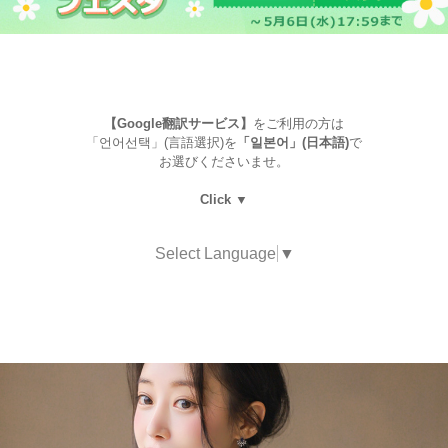
【Google翻訳サービス】
をご利用の方は
「언어선택」(言語選択)を
「일본어」(日本語)
で
お選びくださいませ。
Click ▼
Select Language
▼