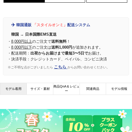
✈️
韓国通販
「スタイルオンミ」
配送システム
韓国 → 日本国際EMS直送
・
8,000円以上
のご注文で
送料無料
！
・
8,000円以下
のご注文は
送料1,000円
が追加されます。
・配送期間：
出荷からお届けまで最短3〜5日で
お届け。
・決済手段：クレジットカード、ペイパル、コンビニ決済
こちら
※ご不明な点がございましたら
からお問い合わせください。
商品QnA & レビュ
モデル着用
サイズ・素材
関連商品
モデル情報
ー