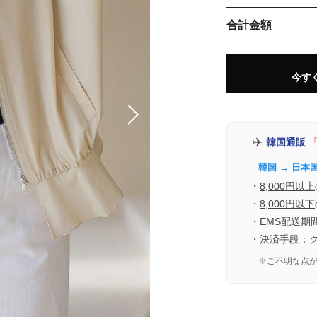
合計金額
今す
✈️
韓国通販
「
韓国 → 日本
・
8,000円以上
・
8,000円以下
・EMS配送期
・決済手段：
※ご不明な点