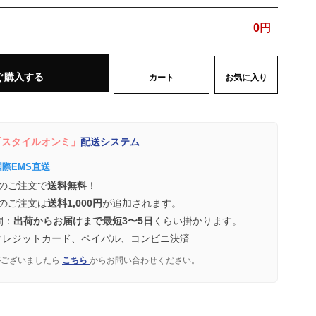
0
円
ぐ購入する
カート
お気に入り
スタイルオンミ」
配送システム
国際EMS直送
のご注文で
送料無料
！
のご注文は
送料1,000円
が追加されます。
間：
出荷からお届けまで最短3〜5日
くらい掛かります。
クレジットカード、ペイパル、コンビニ決済
がございましたら
こちら
からお問い合わせください。