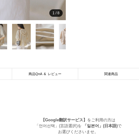
1
/
8
商品QnA & レビュー
関連商品
【Google翻訳サービス】
をご利用の方は
「언어선택」(言語選択)を
「일본어」(日本語)
で
お選びくださいませ。