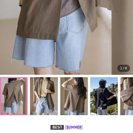
1
/
8