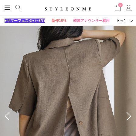
0
♥サマーフェスタ♥ (~8/7)
新作10%
韓国アナウンサー着用
トップス