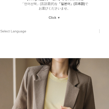
「언어선택」(言語選択)を
「일본어」(日本語)
で
お選びくださいませ。
Click ▼
Select Language