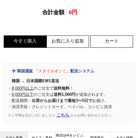
合計金額
0
円
今すぐ購入
お気に入り追加
カート
✈️
韓国通販
「スタイルオンミ」
配送システム
韓国 → 日本国際EMS直送
・
8,000円以上
のご注文で
送料無料
！
・
8,000円以下
のご注文は
送料1,000円
が追加されます。
・配送期間：
出荷からお届けまで最短3〜5日で
お届け。
・決済手段：クレジットカード、ペイパル、コンビニ決済
こちら
※ご不明な点がございましたら
からお問い合わせください。
商品QnA & レビュ
モデル着用
サイズ・素材
関連商品
モデル情報