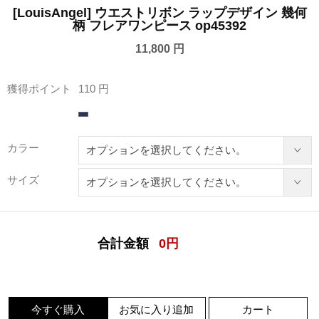
[LouisAngel] ウエストリボン ラップデザイン 幾何
柄 フレアワンピース op45392
11,800 円
獲得ポイント
110 円
カラー
サイズ
合計金額
0
円
今すぐ購入
お気に入り追加
カート