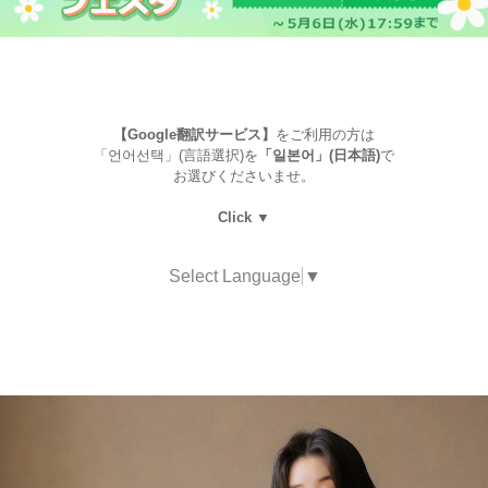
【Google翻訳サービス】
をご利用の方は
「언어선택」(言語選択)を
「일본어」(日本語)
で
お選びくださいませ。
Click ▼
Select Language
▼