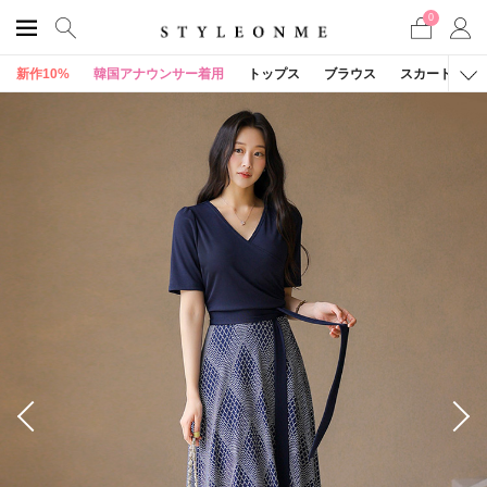
0
新作10%
韓国アナウンサー着用
トップス
ブラウス
スカート