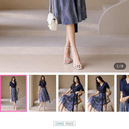
1
/
8