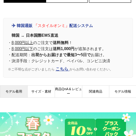
✈️
韓国通販
「スタイルオンミ」
配送システム
韓国 → 日本国際EMS直送
・
8,000円以上
のご注文で
送料無料
！
・
8,000円以下
のご注文は
送料1,000円
が追加されます。
・配送期間：
出荷からお届けまで最短3〜5日で
お届け。
・決済手段：クレジットカード、ペイパル、コンビニ決済
こちら
※ご不明な点がございましたら
からお問い合わせください。
商品QnA & レビュ
モデル着用
サイズ・素材
関連商品
モデル情報
ー