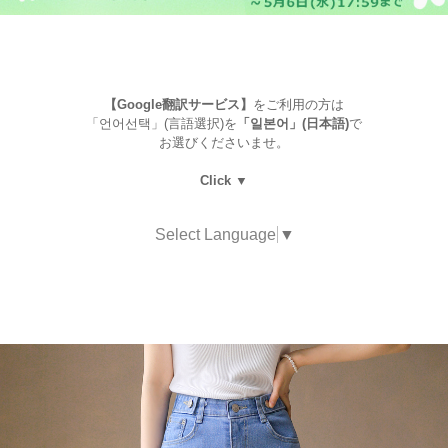
【Google翻訳サービス】
をご利用の方は
「언어선택」(言語選択)を
「일본어」(日本語)
で
お選びくださいませ。
Click ▼
Select Language
▼