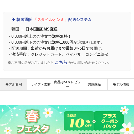
✈️
韓国通販
「スタイルオンミ」
配送システム
韓国 → 日本国際EMS直送
・
8,000円以上
のご注文で
送料無料
！
・
8,000円以下
のご注文は
送料1,000円
が追加されます。
・配送期間：
出荷からお届けまで最短3〜5日で
お届け。
・決済手段：クレジットカード、ペイパル、コンビニ決済
こちら
※ご不明な点がございましたら
からお問い合わせください。
商品QnA & レビュ
モデル着用
サイズ・素材
関連商品
モデル情報
ー