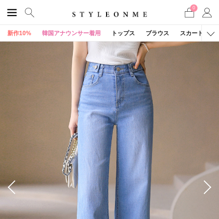
0
新作10%
韓国アナウンサー着用
トップス
ブラウス
スカート