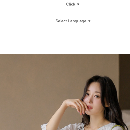
Click ▼
Select Language
▼