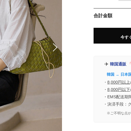
合計金額
今す
✈️
韓国通販
「
韓国 → 日本
・
8,000円以上
・
8,000円以下
・EMS配送期
・決済手段：
※ご不明な点