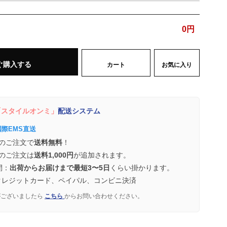
0
円
ぐ購入する
カート
お気に入り
スタイルオンミ」
配送システム
国際EMS直送
のご注文で
送料無料
！
のご注文は
送料1,000円
が追加されます。
間：
出荷からお届けまで最短3〜5日
くらい掛かります。
クレジットカード、ペイパル、コンビニ決済
がございましたら
こちら
からお問い合わせください。