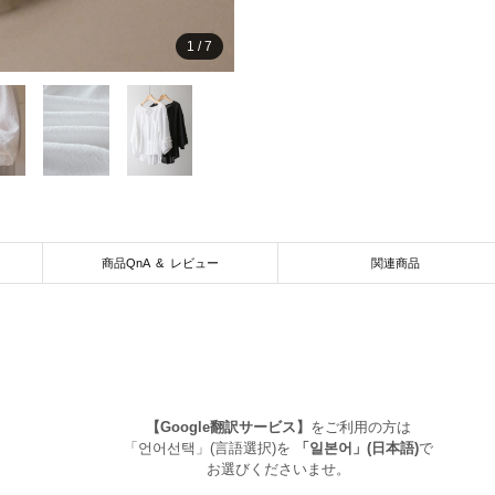
1
/
7
商品QnA & レビュー
関連商品
【Google翻訳サービス】
をご利用の方は
「언어선택」(言語選択)を
「일본어」(日本語)
で
お選びくださいませ。