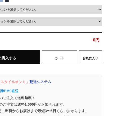
0
円
ぐ購入する
カート
お気に入り
スタイルオンミ」
配送システム
国際EMS直送
のご注文で
送料無料
！
のご注文は
送料1,000円
が追加されます。
間：
出荷からお届けまで最短3〜5日
くらい掛かります。