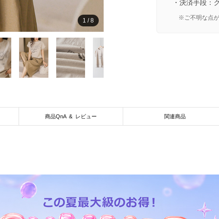
・決済手段：
※ご不明な点
1
/
8
商品QnA & レビュー
関連商品