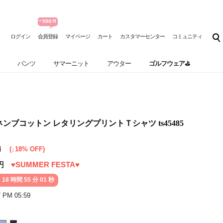
ログイン
会員登録
マイページ
カート
カスタマーセンター
コミュニティ
パンツ
サマーニット
アウター
ゴルフウェア⛳
 リネンブコットン レタリングプリントＴシャツ ts45485
円
(↓18% OFF)
円
♥SUMMER FESTA♥
 18 時間 54 分 59 秒
7 PM 05:59