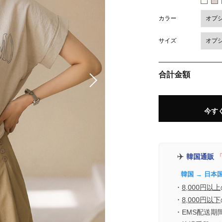
カラー
サイズ
合計金額
今す
✈️
韓国通販
「
韓国 → 日本
・
8,000円以上
・
8,000円以下
・EMS配送期