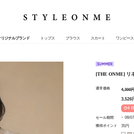
オリジナルブランド
トップス
ブラウス
スカート
ワンピース
[THE ONME]
通常価格
4,300
3,526
0 日
~ 08/0
セール期間
獲得ポイント
35円