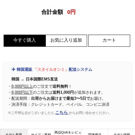
合計金額
0
円
今すぐ購入
お気に入り追加
カート
✈️
韓国通販
「スタイルオンミ」
配送システム
韓国 → 日本国際EMS直送
・
8,000円以上
のご注文で
送料無料
！
・
8,000円以下
のご注文は
送料1,000円
が追加されます。
・配送期間：
出荷からお届けまで最短3〜5日で
お届け。
・決済手段：クレジットカード、ペイパル、コンビニ決済
こちら
※ご不明な点がございましたら
からお問い合わせください。
商品QnA & レビュ
モデル着用
サイズ・素材
関連商品
モデル情報