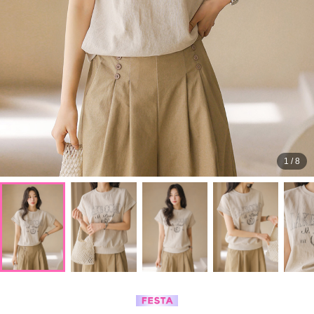
1
/
8