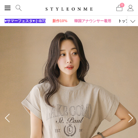
0
♥サマーフェスタ♥ (~8/7)
新作10%
韓国アナウンサー着用
トップス