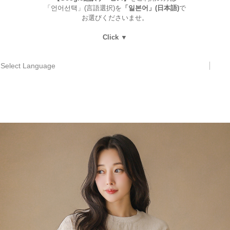
「언어선택」(言語選択)を
「일본어」(日本語)
で
お選びくださいませ。
Click ▼
Select Language