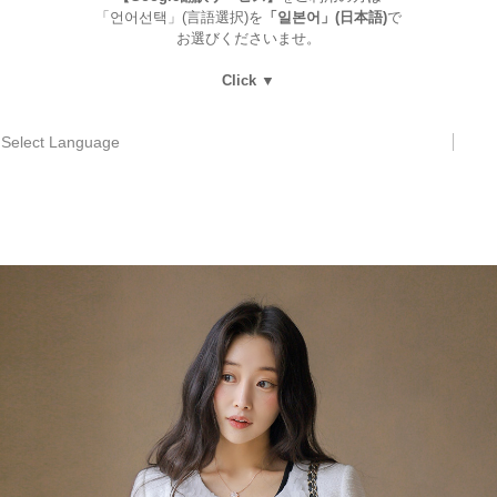
「언어선택」(言語選択)を
「일본어」(日本語)
で
お選びくださいませ。
Click ▼
Select Language