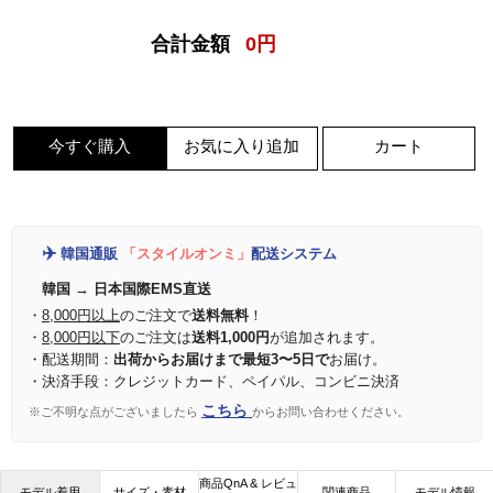
合計金額
0
円
今すぐ購入
お気に入り追加
カート
✈️
韓国通販
「スタイルオンミ」
配送システム
韓国 → 日本国際EMS直送
・
8,000円以上
のご注文で
送料無料
！
・
8,000円以下
のご注文は
送料1,000円
が追加されます。
・配送期間：
出荷からお届けまで最短3〜5日で
お届け。
・決済手段：クレジットカード、ペイパル、コンビニ決済
こちら
※ご不明な点がございましたら
からお問い合わせください。
商品QnA & レビュ
モデル着用
サイズ・素材
関連商品
モデル情報