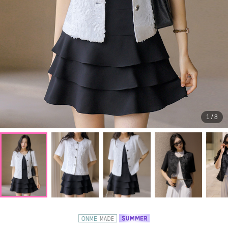
1
/
8