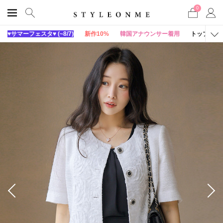
0
♥サマーフェスタ♥ (~8/7)
新作10%
韓国アナウンサー着用
トップス