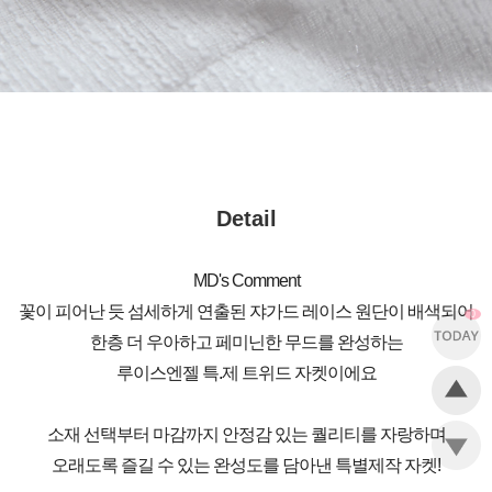
Detail
MD's Comment
꽃이 피어난 듯 섬세하게 연출된 쟈가드 레이스 원단이 배색되어
0
한층 더 우아하고 페미닌한 무드를 완성하는
루이스엔젤 특.제 트위드 자켓이에요
소재 선택부터 마감까지 안정감 있는 퀄리티를 자랑하며
오래도록 즐길 수 있는 완성도를 담아낸 특별제작 자켓!