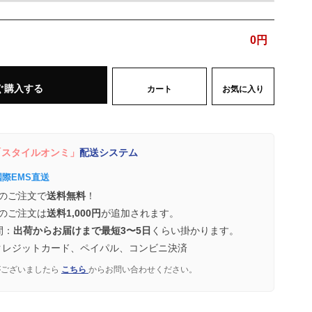
0
円
ぐ購入する
カート
お気に入り
スタイルオンミ」
配送システム
国際EMS直送
のご注文で
送料無料
！
のご注文は
送料1,000円
が追加されます。
間：
出荷からお届けまで最短3〜5日
くらい掛かります。
クレジットカード、ペイパル、コンビニ決済
がございましたら
こちら
からお問い合わせください。