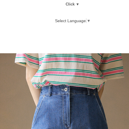
Click ▼
Select Language
▼