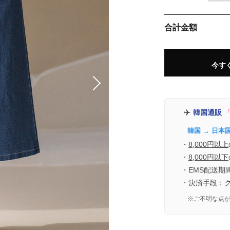
合計金額
今す
✈️
韓国通販
「
韓国 → 日本
・
8,000円以上
・
8,000円以下
・EMS配送期
・決済手段：
※ご不明な点