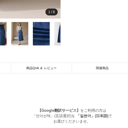
1
/
8
商品QnA & レビュー
関連商品
【Google翻訳サービス】
をご利用の方は
「언어선택」(言語選択)を
「일본어」(日本語)
で
お選びくださいませ。