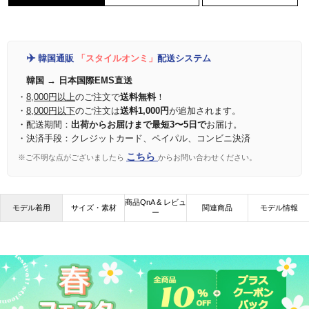
✈️
韓国通販
「スタイルオンミ」
配送システム
韓国 → 日本国際EMS直送
・
8,000円以上
のご注文で
送料無料
！
・
8,000円以下
のご注文は
送料1,000円
が追加されます。
・配送期間：
出荷からお届けまで最短3〜5日で
お届け。
・決済手段：クレジットカード、ペイパル、コンビニ決済
こちら
※ご不明な点がございましたら
からお問い合わせください。
商品QnA & レビュ
モデル着用
サイズ・素材
関連商品
モデル情報
ー