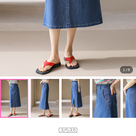
1
/
8