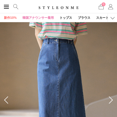
0
新作10%
韓国アナウンサー着用
トップス
ブラウス
スカート