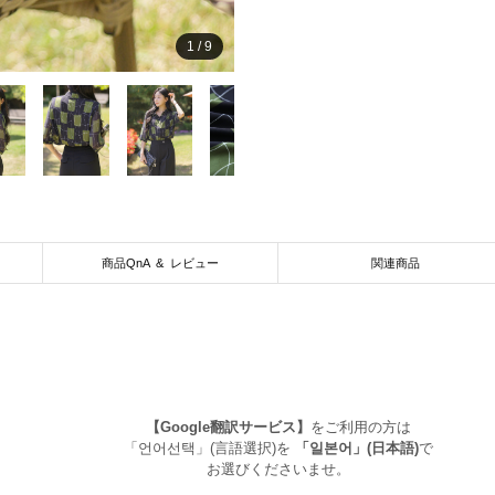
1
/
9
商品QnA & レビュー
関連商品
【Google翻訳サービス】
をご利用の方は
「언어선택」(言語選択)を
「일본어」(日本語)
で
お選びくださいませ。