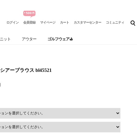
ログイン
会員登録
マイページ
カート
カスタマーセンター
コミュニティ
ニット
アウター
ゴルフウェア⛳
シアーブラウス bl45521
円