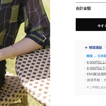
合計金額
今す
✈️
韓国通販
「
韓国 → 日本
・
8,000円以上
・
8,000円以下
・EMS配送期
・決済手段：
※ご不明な点