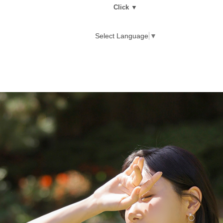
Click ▼
Select Language
▼