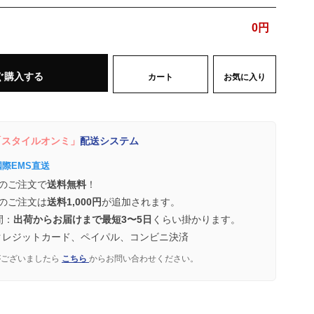
0
円
ぐ購入する
カート
お気に入り
スタイルオンミ」
配送システム
国際EMS直送
のご注文で
送料無料
！
のご注文は
送料1,000円
が追加されます。
間：
出荷からお届けまで最短3〜5日
くらい掛かります。
クレジットカード、ペイパル、コンビニ決済
がございましたら
こちら
からお問い合わせください。