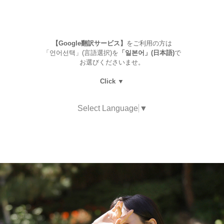
【Google翻訳サービス】
をご利用の方は
「언어선택」(言語選択)を
「일본어」(日本語)
で
お選びくださいませ。
Click ▼
Select Language
▼