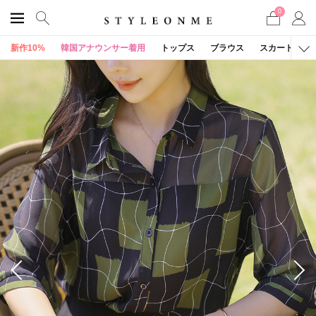
0
新作10%
韓国アナウンサー着用
トップス
ブラウス
スカート