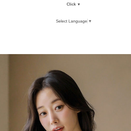
Click ▼
Select Language
▼