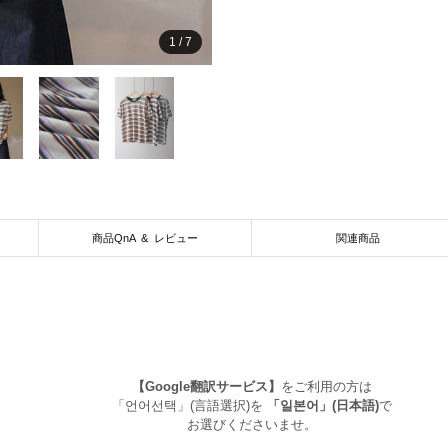
1
/
7
商品QnA & レビュー
関連商品
【Google翻訳サービス】
をご利用の方は
「언어선택」(言語選択)を
「일본어」(日本語)
で
お選びくださいませ。