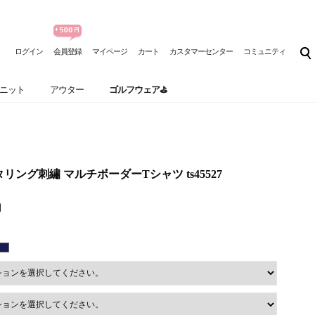
ログイン
会員登録
マイページ
カート
カスタマーセンター
コミュニティ
ニット
アウター
ゴルフウェア⛳
 レタリング刺繡 マルチボーダーTシャツ ts45527
円