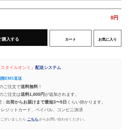
0
円
ぐ購入する
カート
お気に入り
スタイルオンミ」
配送システム
国際EMS直送
のご注文で
送料無料
！
のご注文は
送料1,000円
が追加されます。
間：
出荷からお届けまで最短3〜5日
くらい掛かります。
クレジットカード、ペイパル、コンビニ決済
がございましたら
こちら
からお問い合わせください。