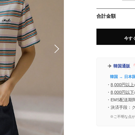
合計金額
今す
✈️
韓国通販
「
韓国 → 日本
・
8,000円以上
・
8,000円以下
・EMS配送期
・決済手段：
※ご不明な点