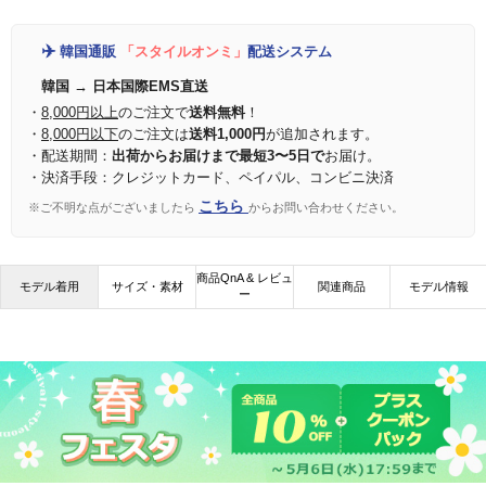
✈️
韓国通販
「スタイルオンミ」
配送システム
韓国 → 日本国際EMS直送
・
8,000円以上
のご注文で
送料無料
！
・
8,000円以下
のご注文は
送料1,000円
が追加されます。
・配送期間：
出荷からお届けまで最短3〜5日で
お届け。
・決済手段：クレジットカード、ペイパル、コンビニ決済
こちら
※ご不明な点がございましたら
からお問い合わせください。
商品QnA & レビュ
モデル着用
サイズ・素材
関連商品
モデル情報
ー