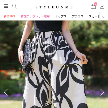
0
新作10%
韓国アナウンサー着用
トップス
ブラウス
スカート