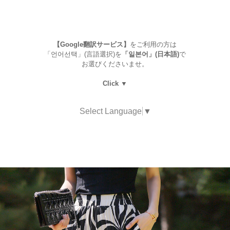
【Google翻訳サービス】
をご利用の方は
「언어선택」(言語選択)を
「일본어」(日本語)
で
お選びくださいませ。
Click ▼
Select Language
▼