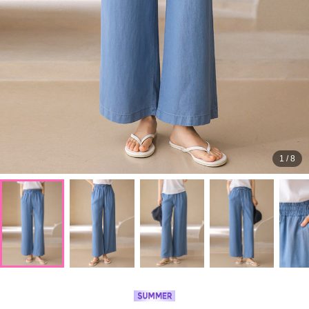
1
/
8