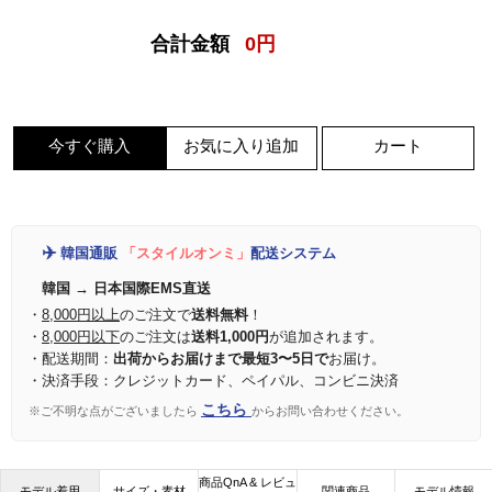
合計金額
0
円
今すぐ購入
お気に入り追加
カート
✈️
韓国通販
「スタイルオンミ」
配送システム
韓国 → 日本国際EMS直送
・
8,000円以上
のご注文で
送料無料
！
・
8,000円以下
のご注文は
送料1,000円
が追加されます。
・配送期間：
出荷からお届けまで最短3〜5日で
お届け。
・決済手段：クレジットカード、ペイパル、コンビニ決済
こちら
※ご不明な点がございましたら
からお問い合わせください。
商品QnA & レビュ
モデル着用
サイズ・素材
関連商品
モデル情報