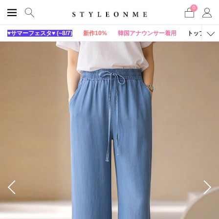
0
♥サマーフェスタ♥ (~8/7)
新作10%
韓国アナウンサー着用
トップス