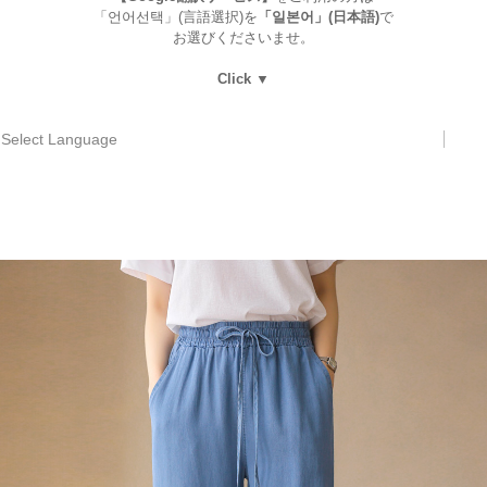
「언어선택」(言語選択)を
「일본어」(日本語)
で
お選びくださいませ。
Click ▼
Select Language