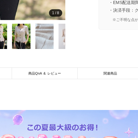
・EMS配送期
・決済手段：
1
/
8
※ご不明な点
商品QnA & レビュー
関連商品