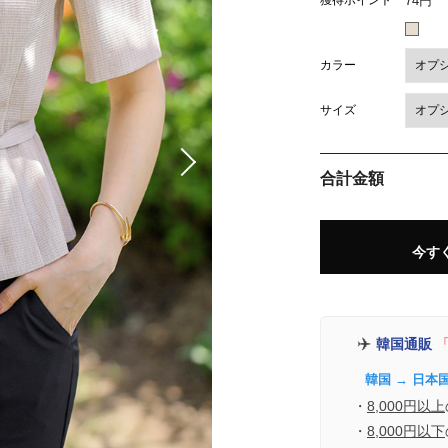
獲得ポイント
74円
カラー
サイズ
合計金額
今す
✈️
韓国通販
「
韓国 → 日本
・
8,000円以上
・
8,000円以下