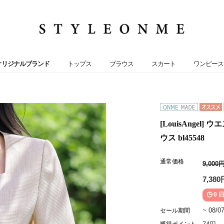
オリジナルブランド
トップス
ブラウス
スカート
ワンピース
[LouisAnge
ウス bl45548
通常価格
9,000
7,380
0 日
~ 08/0
セール期間