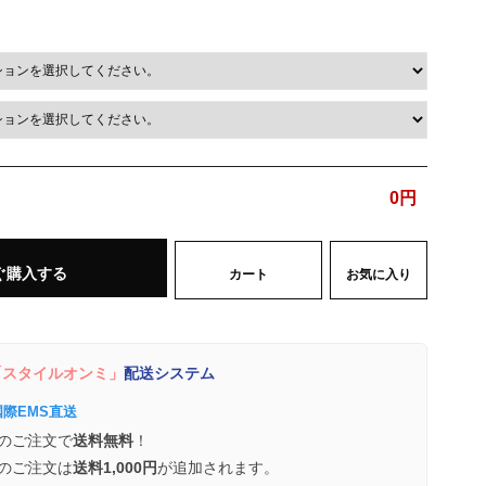
0
円
ぐ購入する
カート
お気に入り
スタイルオンミ」
配送システム
国際EMS直送
のご注文で
送料無料
！
のご注文は
送料1,000円
が追加されます。