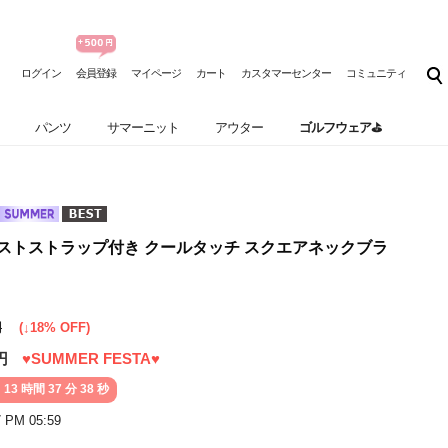
ログイン
会員登録
マイページ
カート
カスタマーセンター
コミュニティ
パンツ
サマーニット
アウター
ゴルフウェア⛳
l] ウエストストラップ付き クールタッチ スクエアネックブラ
円
(↓18% OFF)
円
♥SUMMER FESTA♥
 13 時間 37 分 36 秒
7 PM 05:59