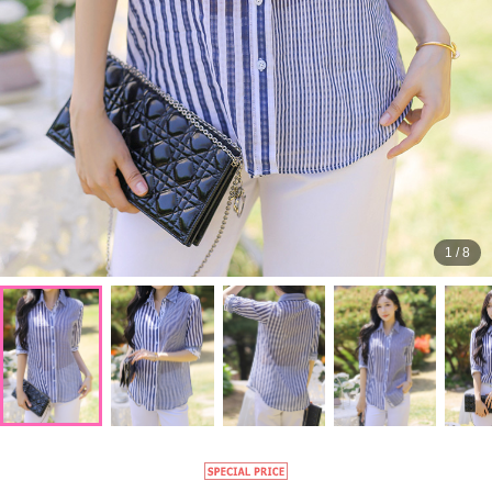
1
/
8