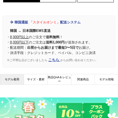
✈️
韓国通販
「スタイルオンミ」
配送システム
韓国 → 日本国際EMS直送
・
8,000円以上
のご注文で
送料無料
！
・
8,000円以下
のご注文は
送料1,000円
が追加されます。
・配送期間：
出荷からお届けまで最短3〜5日で
お届け。
・決済手段：クレジットカード、ペイパル、コンビニ決済
こちら
※ご不明な点がございましたら
からお問い合わせください。
商品QnA & レビュ
モデル着用
サイズ・素材
関連商品
モデル情報
ー