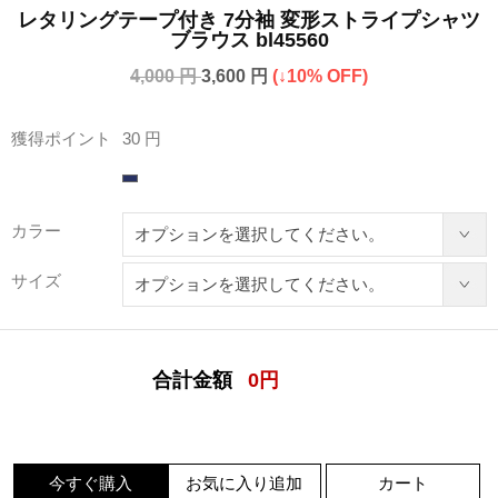
レタリングテープ付き 7分袖 変形ストライプシャツ
ブラウス bl45560
4,000 円
3,600 円
(↓10% OFF)
獲得ポイント
30 円
カラー
サイズ
合計金額
0
円
今すぐ購入
お気に入り追加
カート