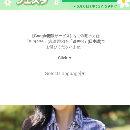
【Google翻訳サービス】
をご利用の方は
「언어선택」(言語選択)を
「일본어」(日本語)
で
お選びくださいませ。
Click ▼
Select Language
▼