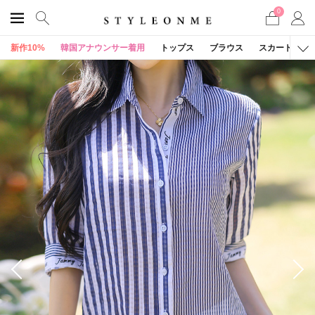
0
新作10%
韓国アナウンサー着用
トップス
ブラウス
スカート