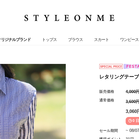
オリジナルブランド
トップス
ブラウス
スカート
ワンピース
レタリングテープ付
販売価格
4,000
通常価格
3,600
3,060
0 日
~ 08/0
セール期間