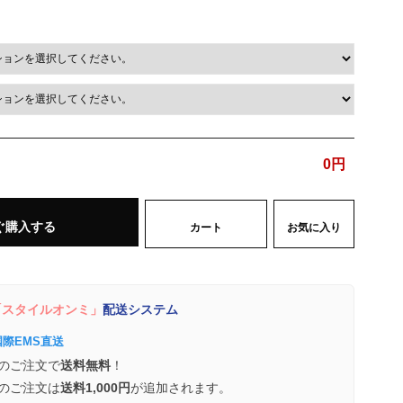
0
円
ぐ購入する
カート
お気に入り
スタイルオンミ」
配送システム
国際EMS直送
のご注文で
送料無料
！
のご注文は
送料1,000円
が追加されます。