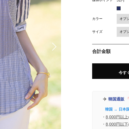
獲得ポイント
31円
カラー
サイズ
合計金額
今す
✈️
韓国通販
「
韓国 → 日本
・
8,000円以上
・
8,000円以下