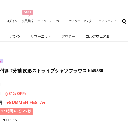
ログイン
会員登録
マイページ
カート
カスタマーセンター
コミュニティ
パンツ
サマーニット
アウター
ゴルフウェア⛳
き 7分袖 変形ストライプシャツブラウス bl45560
円
円
(↓24% OFF)
円
♥SUMMER FESTA♥
 17 時間 43 分 23 秒
7 PM 05:59