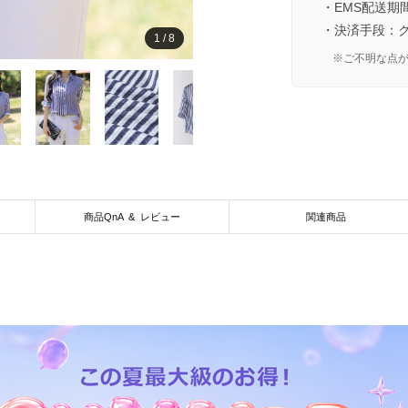
・EMS配送期
・決済手段：
1
/
8
※ご不明な点
商品QnA & レビュー
関連商品