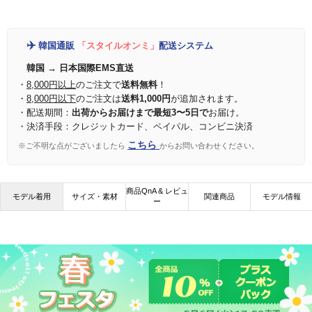
✈️
韓国通販
「スタイルオンミ」
配送システム
韓国 → 日本国際EMS直送
・
8,000円以上
のご注文で
送料無料
！
・
8,000円以下
のご注文は
送料1,000円
が追加されます。
・配送期間：
出荷からお届けまで最短3〜5日で
お届け。
・決済手段：クレジットカード、ペイパル、コンビニ決済
こちら
※ご不明な点がございましたら
からお問い合わせください。
商品QnA & レビュ
モデル着用
サイズ・素材
関連商品
モデル情報
ー