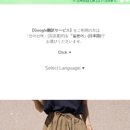
【Google翻訳サービス】
をご利用の方は
「언어선택」(言語選択)を
「일본어」(日本語)
で
お選びくださいませ。
Click ▼
Select Language
▼