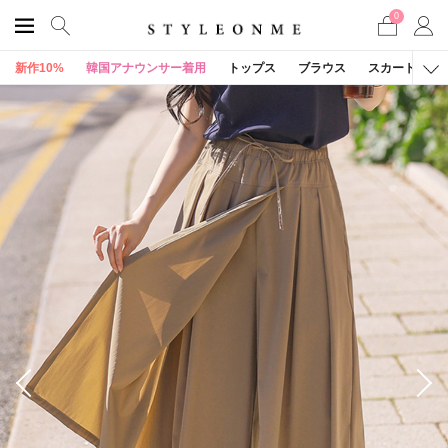
0
新作10%
韓国アナウンサー着用
トップス
ブラウス
スカート