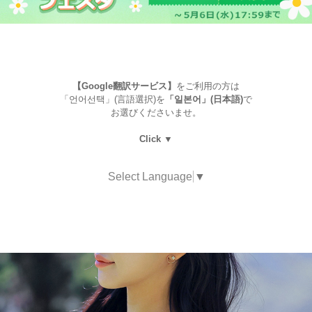
【Google翻訳サービス】
をご利用の方は
「언어선택」(言語選択)を
「일본어」(日本語)
で
お選びくださいませ。
Click ▼
Select Language
▼