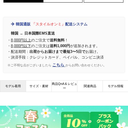
✈️
韓国通販
「スタイルオンミ」
配送システム
韓国 → 日本国際EMS直送
・
8,000円以上
のご注文で
送料無料
！
・
8,000円以下
のご注文は
送料1,000円
が追加されます。
・配送期間：
出荷からお届けまで最短3〜5日で
お届け。
・決済手段：クレジットカード、ペイパル、コンビニ決済
こちら
※ご不明な点がございましたら
からお問い合わせください。
商品QnA & レビュ
モデル着用
サイズ・素材
関連商品
モデル情報
ー