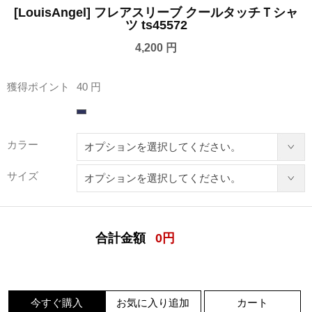
[LouisAngel] フレアスリーブ クールタッチＴシャ
ツ ts45572
4,200 円
獲得ポイント
40 円
カラー
サイズ
合計金額
0
円
今すぐ購入
お気に入り追加
カート