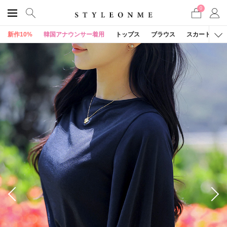
0
新作10%
韓国アナウンサー着用
トップス
ブラウス
スカート