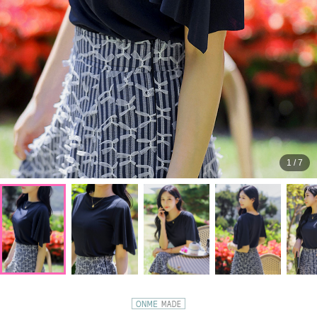
1
/
7