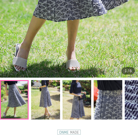
1
/
6