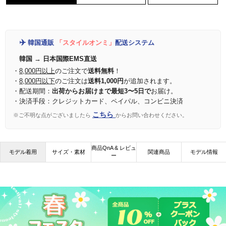
✈️
韓国通販
「スタイルオンミ」
配送システム
韓国 → 日本国際EMS直送
・
8,000円以上
のご注文で
送料無料
！
・
8,000円以下
のご注文は
送料1,000円
が追加されます。
・配送期間：
出荷からお届けまで最短3〜5日で
お届け。
・決済手段：クレジットカード、ペイパル、コンビニ決済
こちら
※ご不明な点がございましたら
からお問い合わせください。
商品QnA & レビュ
モデル着用
サイズ・素材
関連商品
モデル情報
ー