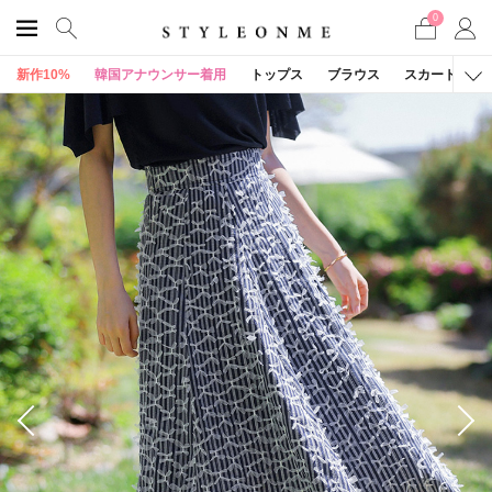
0
新作10%
韓国アナウンサー着用
トップス
ブラウス
スカート