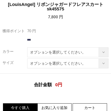
[LouisAngel] リボンジャガードフレアスカート
sk45575
7,800 円
獲得ポイント
70 円
カラー
サイズ
合計金額
0
円
今すぐ購入
お気に入り追加
カート