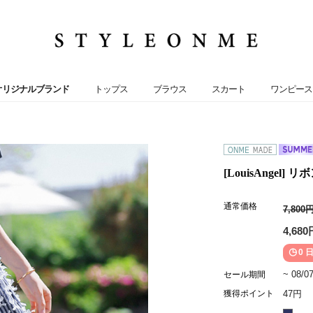
オリジナルブランド
トップス
ブラウス
スカート
ワンピース
[LouisAngel
通常価格
7,800
4,680
0 日
~ 08/0
セール期間
獲得ポイント
47円