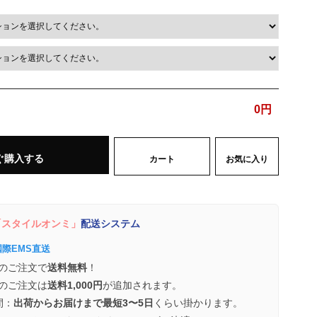
0
円
ぐ購入する
カート
お気に入り
スタイルオンミ」
配送システム
国際EMS直送
のご注文で
送料無料
！
のご注文は
送料1,000円
が追加されます。
間：
出荷からお届けまで最短3〜5日
くらい掛かります。