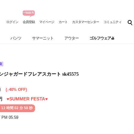
ログイン
会員登録
マイページ
カート
カスタマーセンター
コミュニティ
パンツ
サマーニット
アウター
ゴルフウェア⛳
] リボンジャガードフレアスカート sk45575
円
(↓40% OFF)
円
♥SUMMER FESTA♥
 13 時間 02 分 56 秒
7 PM 05:59