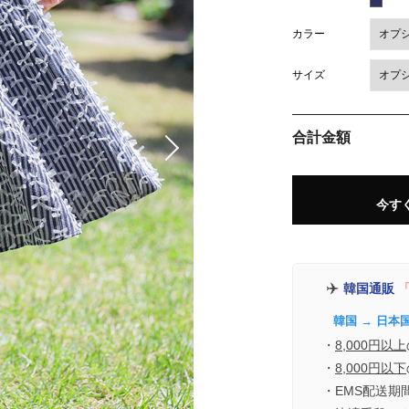
カラー
サイズ
合計金額
今す
✈️
韓国通販
「
韓国 → 日本
・
8,000円以上
・
8,000円以下
・EMS配送期