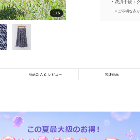
・決済手段：
※ご不明な点
1
/
6
商品QnA & レビュー
関連商品