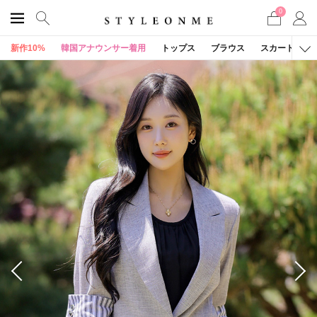
0
新作10%
韓国アナウンサー着用
トップス
ブラウス
スカート