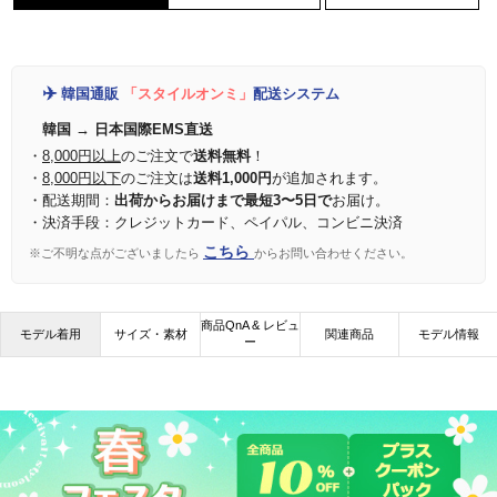
✈️
韓国通販
「スタイルオンミ」
配送システム
韓国 → 日本国際EMS直送
・
8,000円以上
のご注文で
送料無料
！
・
8,000円以下
のご注文は
送料1,000円
が追加されます。
・配送期間：
出荷からお届けまで最短3〜5日で
お届け。
・決済手段：クレジットカード、ペイパル、コンビニ決済
こちら
※ご不明な点がございましたら
からお問い合わせください。
商品QnA & レビュ
モデル着用
サイズ・素材
関連商品
モデル情報
ー