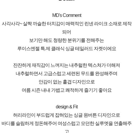
MD's Comment
사각사각~ 살짝 까슬한 터치감이 매력적인 린넨 라이크 소재로 제작
되어
보기만 해도 청량한 분위기를 전해주는
루이스엔젤 특.제 클래식 싱글 테일러드 자켓이에요
잔잔하게 재직감이 느껴지는 내추럴한 텍스쳐가 더해져
내추럴하면서 고급스럽고 세련된 무드를 완성해주며
안감이 없는 홑겹 디자인으로
여름 시즌 내내 가볍고 쾌적하게 즐기기 좋아요
design & Fit
허리라인이 부드럽게 잡혀있는 싱글 원버튼 디자인으로
바디를 슬림하게 정돈해주어 여성스럽고 모던한 실루엣을 연출해주
고