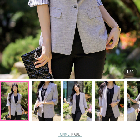
1
/
8