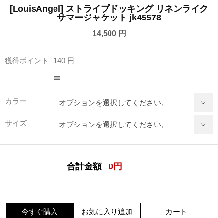
[LouisAngel] ストライプドッキング リネンライク
サマージャケット jk45578
14,500 円
獲得ポイント
140 円
カラー
サイズ
合計金額
0
円
今すぐ購入
お気に入り追加
カート