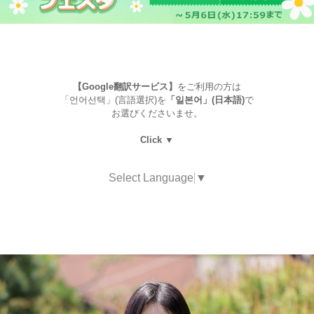
【Google翻訳サービス】
をご利用の方は
「언어선택」(言語選択)を
「일본어」(日本語)
で
お選びくださいませ。
Click ▼
Select Language
▼