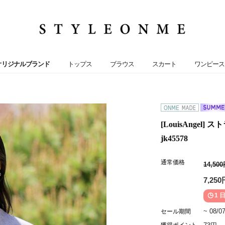
オリジナルブランド
トップス
ブラウス
スカート
ワンピース
[LouisAnge
jk45578
通常価格
14,50
7,250
1 日
~ 08/0
セール期間