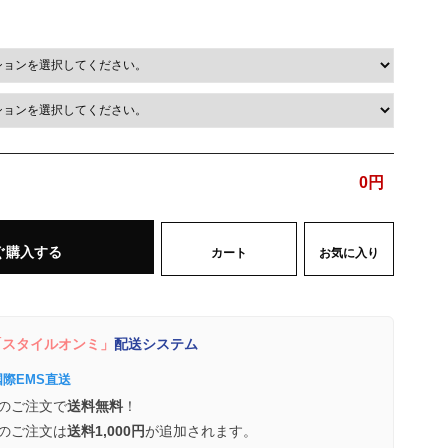
0
円
ぐ購入する
カート
お気に入り
スタイルオンミ」
配送システム
国際EMS直送
のご注文で
送料無料
！
のご注文は
送料1,000円
が追加されます。