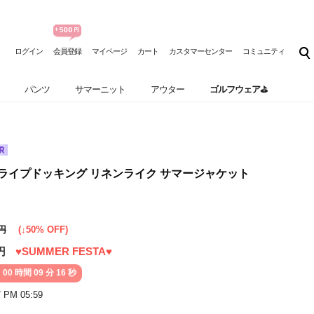
ログイン
会員登録
マイページ
カート
カスタマーセンター
コミュニティ
パンツ
サマーニット
アウター
ゴルフウェア⛳
l] ストライプドッキング リネンライク サマージャケット
0円
(↓50% OFF)
円
♥SUMMER FESTA♥
 00 時間 09 分 14 秒
7 PM 05:59