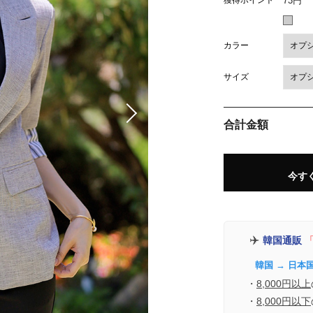
獲得ポイント
73円
カラー
サイズ
合計金額
今す
✈️
韓国通販
「
韓国 → 日本
・
8,000円以上
・
8,000円以下