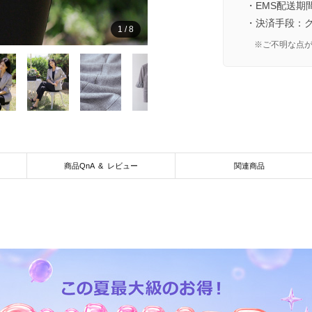
・EMS配送期
・決済手段：
1
/
8
※ご不明な点
商品QnA & レビュー
関連商品