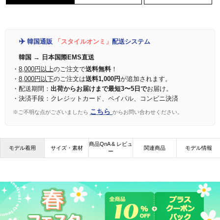
✈️
韓国通販
「スタイルオンミ」
配送システム
韓国 → 日本国際EMS直送
・
8,000円以上
のご注文で
送料無料
！
・
8,000円以下
のご注文は
送料1,000円
が追加されます。
・配送期間：
出荷からお届けまで最短3〜5日で
お届け。
・決済手段：クレジットカード、ペイパル、コンビニ決済
こちら
※ご不明な点がございましたら
からお問い合わせください。
商品QnA & レビュ
モデル着用
サイズ・素材
関連商品
モデル情報
ー