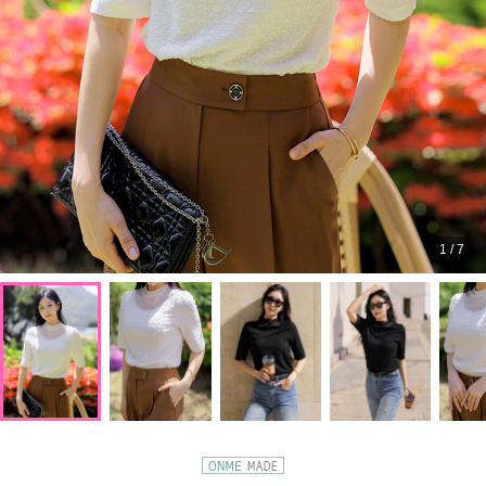
1
/
7