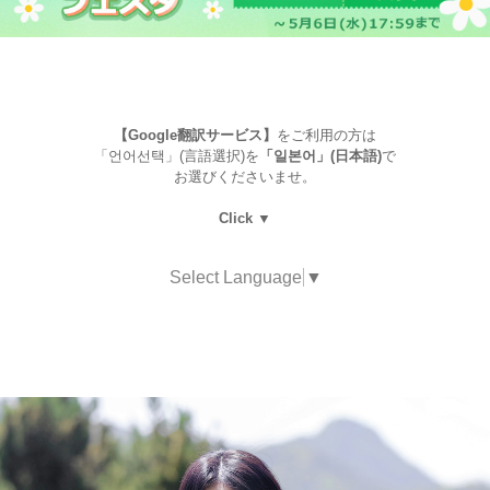
【Google翻訳サービス】
をご利用の方は
「언어선택」(言語選択)を
「일본어」(日本語)
で
お選びくださいませ。
Click ▼
Select Language
▼