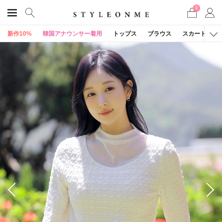
0
新作10%
韓国アナウンサー着用
トップス
ブラウス
スカート