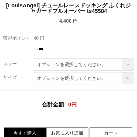
[LouisAngel] チュールレースドッキング ふくれジ
ャガードプルオーバー ts45584
4,400 円
獲得ポイント
40 円
カラー
サイズ
合計金額
0
円
今すぐ購入
お気に入り追加
カート