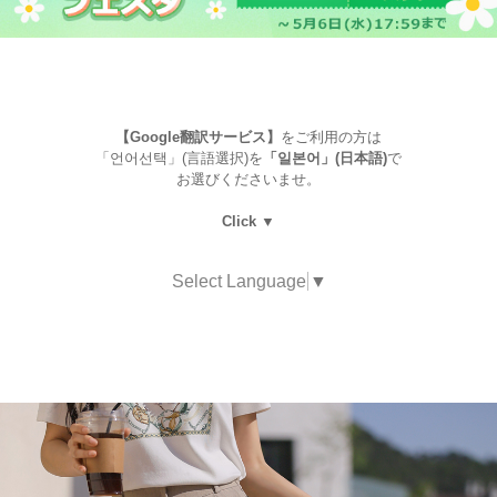
【Google翻訳サービス】
をご利用の方は
「언어선택」(言語選択)を
「일본어」(日本語)
で
お選びくださいませ。
Click ▼
Select Language
▼