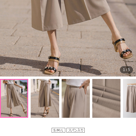
1
/
5