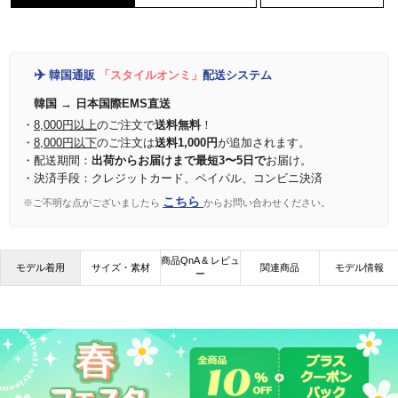
✈️
韓国通販
「スタイルオンミ」
配送システム
韓国 → 日本国際EMS直送
・
8,000円以上
のご注文で
送料無料
！
・
8,000円以下
のご注文は
送料1,000円
が追加されます。
・配送期間：
出荷からお届けまで最短3〜5日で
お届け。
・決済手段：クレジットカード、ペイパル、コンビニ決済
こちら
※ご不明な点がございましたら
からお問い合わせください。
商品QnA & レビュ
モデル着用
サイズ・素材
関連商品
モデル情報
ー