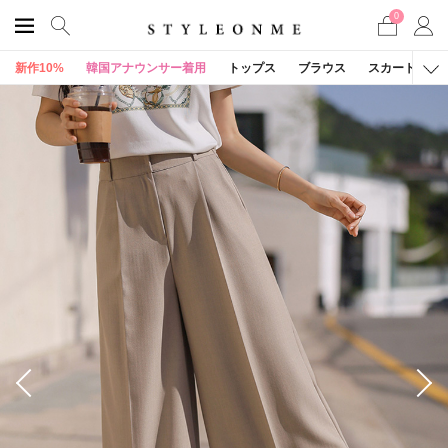
0
新作10%
韓国アナウンサー着用
トップス
ブラウス
スカート