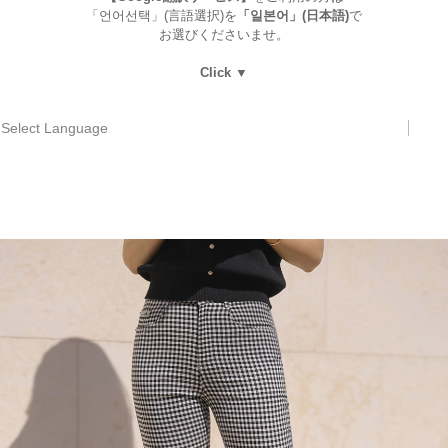
「언어선택」(言語選択)を
「일본어」(日本語)
で
お選びくださいませ。
Click ▼
Select Language