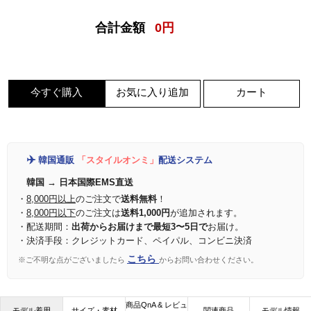
合計金額
0
円
今すぐ購入
お気に入り追加
カート
✈️
韓国通販
「スタイルオンミ」
配送システム
韓国 → 日本国際EMS直送
・
8,000円以上
のご注文で
送料無料
！
・
8,000円以下
のご注文は
送料1,000円
が追加されます。
・配送期間：
出荷からお届けまで最短3〜5日で
お届け。
・決済手段：クレジットカード、ペイパル、コンビニ決済
こちら
※ご不明な点がございましたら
からお問い合わせください。
商品QnA & レビュ
モデル着用
サイズ・素材
関連商品
モデル情報