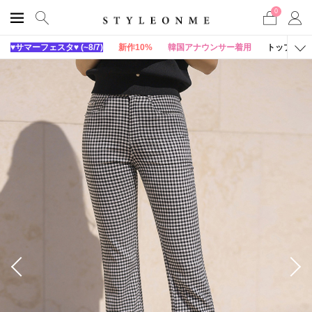
0
♥サマーフェスタ♥ (~8/7)
新作10%
韓国アナウンサー着用
トップス