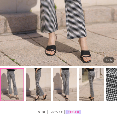
1
/
6