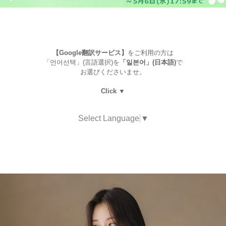
【Google翻訳サービス】
をご利用の方は
「언어선택」(言語選択)を
「일본어」(日本語)
で
お選びくださいませ。
Click ▼
Select Language
▼