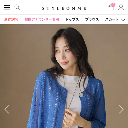
0
新作10%
韓国アナウンサー着用
トップス
ブラウス
スカート