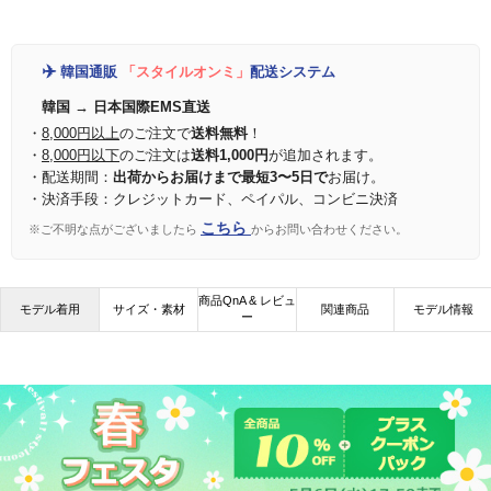
✈️
韓国通販
「スタイルオンミ」
配送システム
韓国 → 日本国際EMS直送
・
8,000円以上
のご注文で
送料無料
！
・
8,000円以下
のご注文は
送料1,000円
が追加されます。
・配送期間：
出荷からお届けまで最短3〜5日で
お届け。
・決済手段：クレジットカード、ペイパル、コンビニ決済
こちら
※ご不明な点がございましたら
からお問い合わせください。
商品QnA & レビュ
モデル着用
サイズ・素材
関連商品
モデル情報
ー