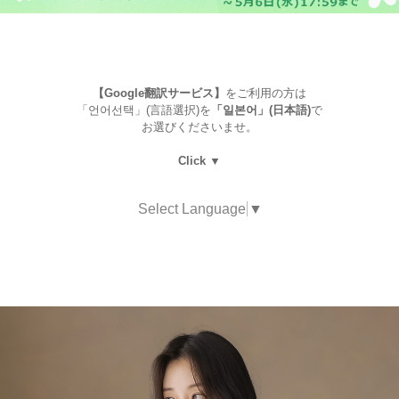
【Google翻訳サービス】
をご利用の方は
「언어선택」(言語選択)を
「일본어」(日本語)
で
お選びくださいませ。
Click ▼
Select Language
▼