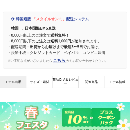
✈️
韓国通販
「スタイルオンミ」
配送システム
韓国 → 日本国際EMS直送
・
8,000円以上
のご注文で
送料無料
！
・
8,000円以下
のご注文は
送料1,000円
が追加されます。
・配送期間：
出荷からお届けまで最短3〜5日で
お届け。
・決済手段：クレジットカード、ペイパル、コンビニ決済
こちら
※ご不明な点がございましたら
からお問い合わせください。
商品QnA & レビュ
モデル着用
サイズ・素材
関連商品
モデル情報
ー