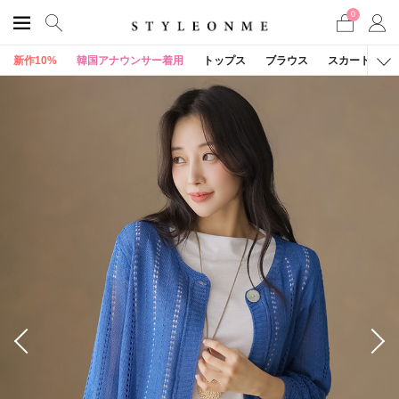
0
新作10%
韓国アナウンサー着用
トップス
ブラウス
スカート