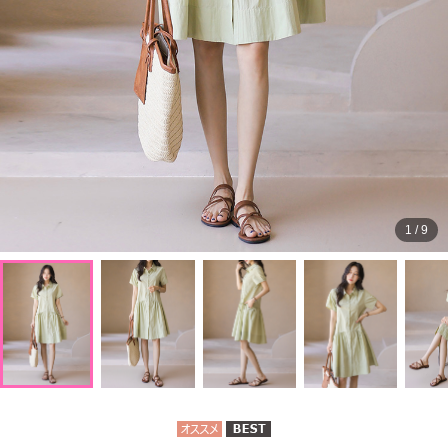
1
/
9