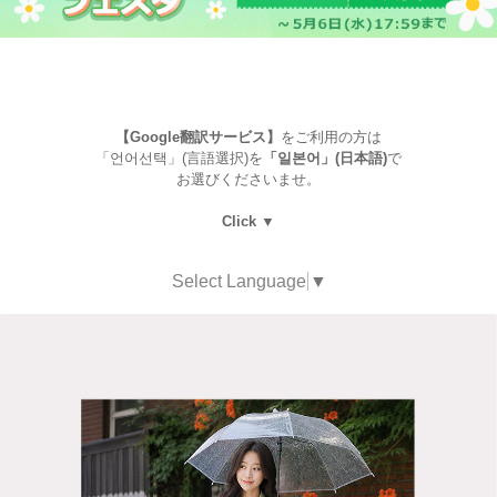
【Google翻訳サービス】
をご利用の方は
「언어선택」(言語選択)を
「일본어」(日本語)
で
お選びくださいませ。
Click ▼
Select Language
▼