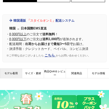
✈️
韓国通販
「スタイルオンミ」
配送システム
韓国 → 日本国際EMS直送
・
8,000円以上
のご注文で
送料無料
！
・
8,000円以下
のご注文は
送料1,000円
が追加されます。
・配送期間：
出荷からお届けまで最短3〜5日で
お届け。
・決済手段：クレジットカード、ペイパル、コンビニ決済
こちら
※ご不明な点がございましたら
からお問い合わせください。
商品QnA & レビュ
モデル着用
サイズ・素材
関連商品
モデル情報
ー