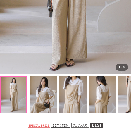
1
/
9