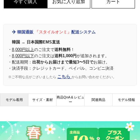
今すぐ購入
お気に入り追加
カート
✈️
韓国通販
「スタイルオンミ」
配送システム
韓国 → 日本国際EMS直送
・
8,000円以上
のご注文で
送料無料
！
・
8,000円以下
のご注文は
送料1,000円
が追加されます。
・配送期間：
出荷からお届けまで最短3〜5日で
お届け。
・決済手段：クレジットカード、ペイパル、コンビニ決済
こちら
※ご不明な点がございましたら
からお問い合わせください。
商品QnA & レビュ
モデル着用
サイズ・素材
関連商品
モデル情報
ー