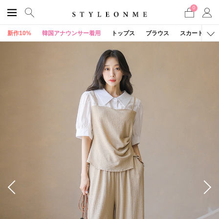
0
新作10%
韓国アナウンサー着用
トップス
ブラウス
スカート