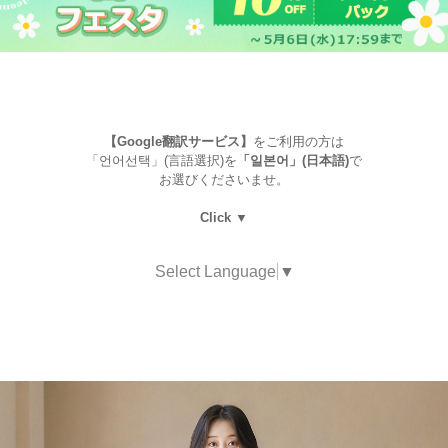
【Google翻訳サービス】
をご利用の方は
「언어선택」(言語選択)を
「일본어」(日本語)
で
お選びくださいませ。
Click ▼
Select Language
▼