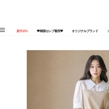
新作10%
💗韓国セレブ着用💗
オリジナルブランド