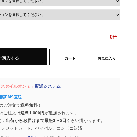
0
円
ぐ購入する
カート
お気に入り
スタイルオンミ」
配送システム
国際EMS直送
のご注文で
送料無料
！
のご注文は
送料1,000円
が追加されます。
間：
出荷からお届けまで最短3〜5日
くらい掛かります。
クレジットカード、ペイパル、コンビニ決済