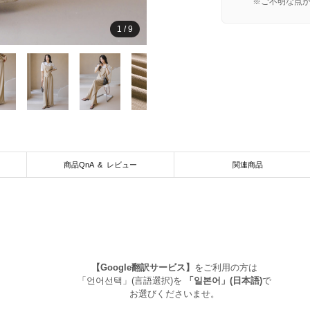
※ご不明な点
1
/
9
商品QnA & レビュー
関連商品
【Google翻訳サービス】
をご利用の方は
「언어선택」(言語選択)を
「일본어」(日本語)
で
お選びくださいませ。