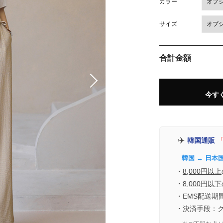
カラー
サイズ
合計金額
今す
✈️
韓国通販
「
韓国 → 日本
・
8,000円以上
・
8,000円以下
・EMS配送期
・決済手段：