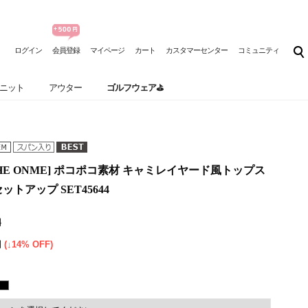
ログイン
会員登録
マイページ
カート
カスタマーセンター
コミュニティ
ニット
アウター
ゴルフウェア⛳
HE ONME] ポコポコ素材 キャミレイヤード風トップス
トアップ SET45644
円
円
(↓14% OFF)