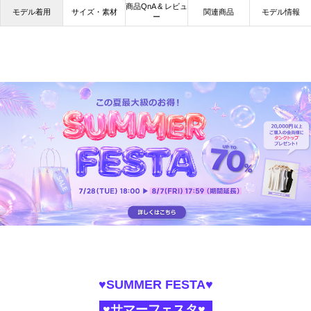
商品QnA & レビュ
モデル着用
サイズ・素材
関連商品
モデル情報
ー
♥SUMMER FESTA♥
♥サマーフェスタ♥