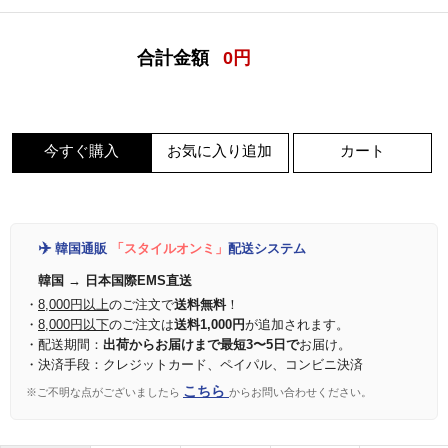
合計金額
0
円
今すぐ購入
お気に入り追加
カート
✈️
韓国通販
「スタイルオンミ」
配送システム
韓国 → 日本国際EMS直送
・
8,000円以上
のご注文で
送料無料
！
・
8,000円以下
のご注文は
送料1,000円
が追加されます。
・配送期間：
出荷からお届けまで最短3〜5日で
お届け。
・決済手段：クレジットカード、ペイパル、コンビニ決済
こちら
※ご不明な点がございましたら
からお問い合わせください。