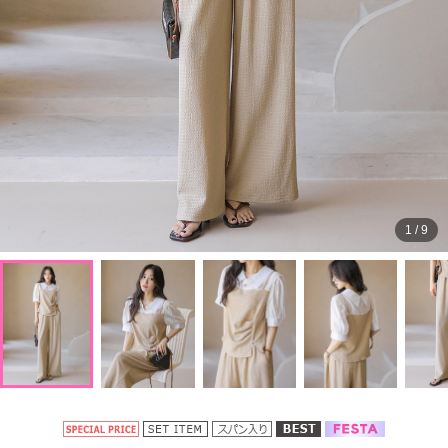
1
/
9