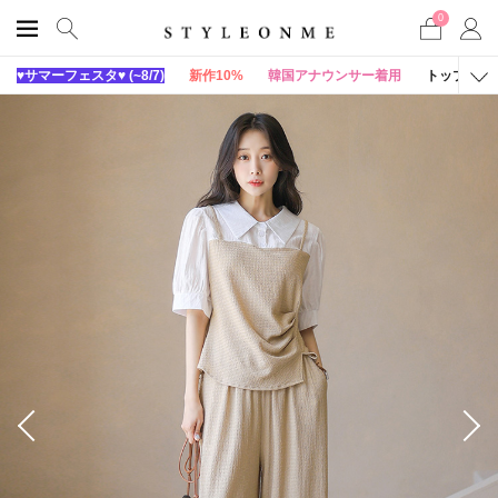
0
♥サマーフェスタ♥ (~8/7)
新作10%
韓国アナウンサー着用
トップス