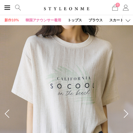
0
新作10%
韓国アナウンサー着用
トップス
ブラウス
スカート