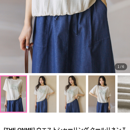
1
/
6
[THE ONME] ウエストシャーリング クールリネンＴ