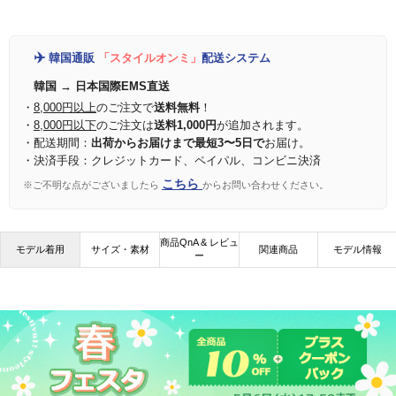
✈️
韓国通販
「スタイルオンミ」
配送システム
韓国 → 日本国際EMS直送
・
8,000円以上
のご注文で
送料無料
！
・
8,000円以下
のご注文は
送料1,000円
が追加されます。
・配送期間：
出荷からお届けまで最短3〜5日で
お届け。
・決済手段：クレジットカード、ペイパル、コンビニ決済
こちら
※ご不明な点がございましたら
からお問い合わせください。
商品QnA & レビュ
モデル着用
サイズ・素材
関連商品
モデル情報
ー