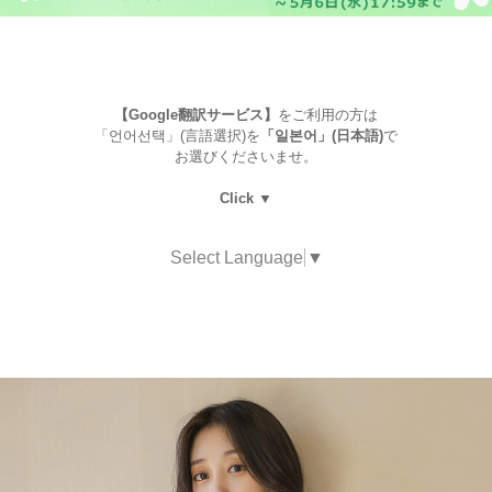
【Google翻訳サービス】
をご利用の方は
「언어선택」(言語選択)を
「일본어」(日本語)
で
お選びくださいませ。
Click ▼
Select Language
▼