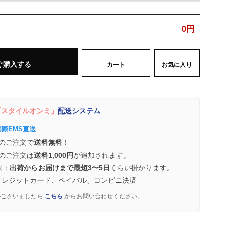
0
円
ぐ購入する
カート
お気に入り
スタイルオンミ」
配送システム
国際EMS直送
のご注文で
送料無料
！
のご注文は
送料1,000円
が追加されます。
間：
出荷からお届けまで最短3〜5日
くらい掛かります。
クレジットカード、ペイパル、コンビニ決済
がございましたら
こちら
からお問い合わせください。