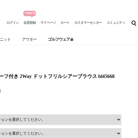
ログイン
会員登録
マイページ
カート
カスタマーセンター
コミュニティ
ニット
アウター
ゴルフウェア⛳
] スカーフ付き 2Way ドットフリルシアーブラウス bl45668
円