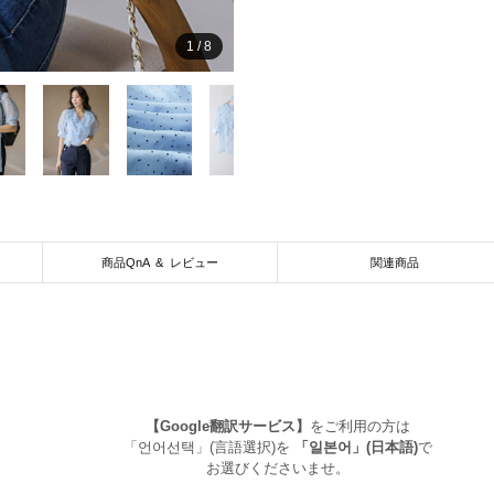
1
/
8
商品QnA & レビュー
関連商品
【Google翻訳サービス】
をご利用の方は
「언어선택」(言語選択)を
「일본어」(日本語)
で
お選びくださいませ。