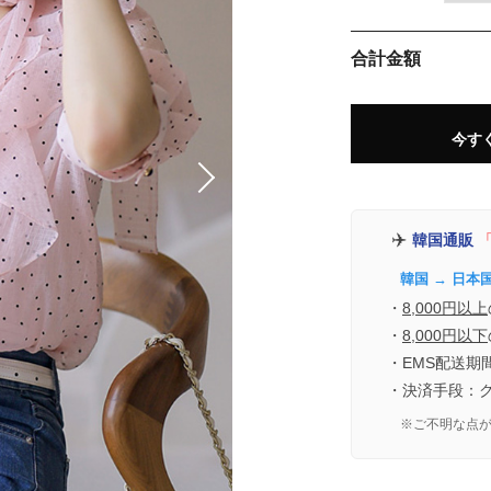
合計金額
今す
✈️
韓国通販
「
韓国 → 日本
・
8,000円以上
・
8,000円以下
・EMS配送期
・決済手段：
※ご不明な点