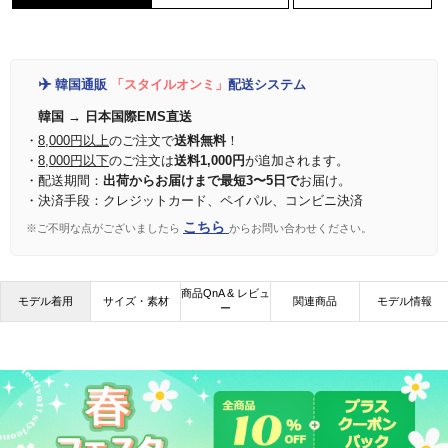
✈️
韓国通販
「スタイルオンミ」
配送システム
韓国 → 日本国際EMS直送
・
8,000円以上
のご注文で
送料無料
！
・
8,000円以下
のご注文は
送料1,000円
が追加されます。
・配送期間：
出荷からお届けまで最短3〜5日で
お届け。
・決済手段：クレジットカード、ペイパル、コンビニ決済
こちら
※ご不明な点がございましたら
からお問い合わせください。
商品QnA & レビュ
モデル着用
サイズ・素材
関連商品
モデル情報
ー