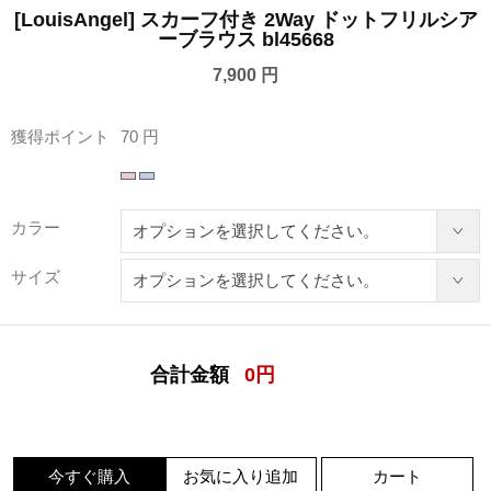
[LouisAngel] スカーフ付き 2Way ドットフリルシア
ーブラウス bl45668
7,900 円
獲得ポイント
70 円
カラー
サイズ
合計金額
0
円
今すぐ購入
お気に入り追加
カート