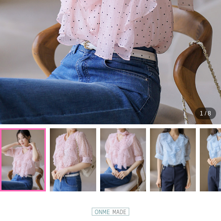
1
/
8