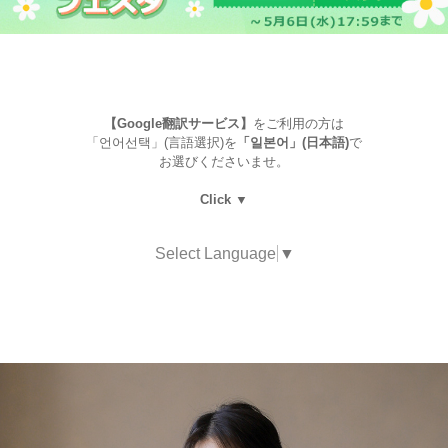
【Google翻訳サービス】
をご利用の方は
「언어선택」(言語選択)を
「일본어」(日本語)
で
お選びくださいませ。
Click ▼
Select Language
▼