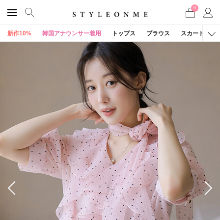
0
新作10%
韓国アナウンサー着用
トップス
ブラウス
スカート