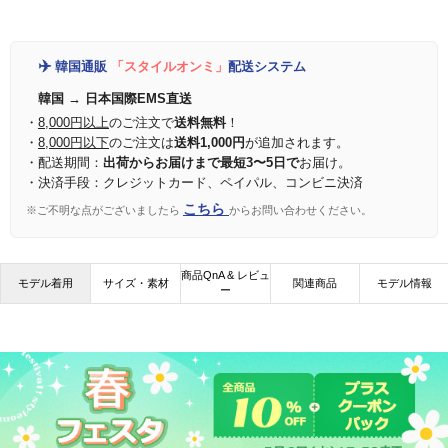
✈️
韓国通販
「スタイルオンミ」
配送システム
韓国 → 日本国際EMS直送
・
8,000円以上
のご注文で
送料無料
！
・
8,000円以下
のご注文は
送料1,000円
が追加されます。
・配送期間：
出荷からお届けまで最短3〜5日で
お届け。
・決済手段：クレジットカード、ペイパル、コンビニ決済
こちら
※ご不明な点がございましたら
からお問い合わせください。
商品QnA & レビュ
モデル着用
サイズ・素材
関連商品
モデル情報
ー