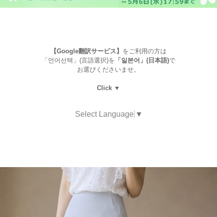
【Google翻訳サービス】
をご利用の方は
「언어선택」(言語選択)を
「일본어」(日本語)
で
お選びくださいませ。
Click ▼
Select Language
▼