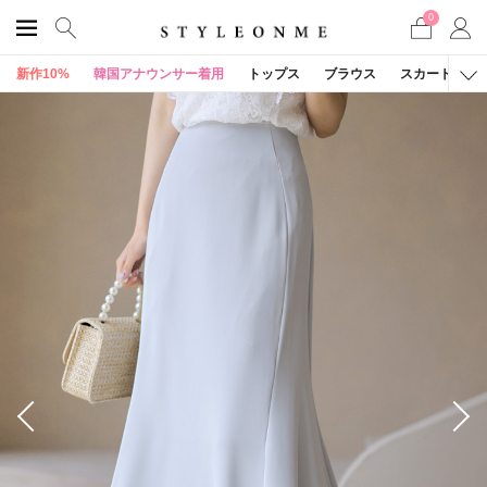
0
新作10%
韓国アナウンサー着用
トップス
ブラウス
スカート