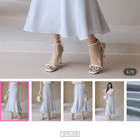
1
/
6