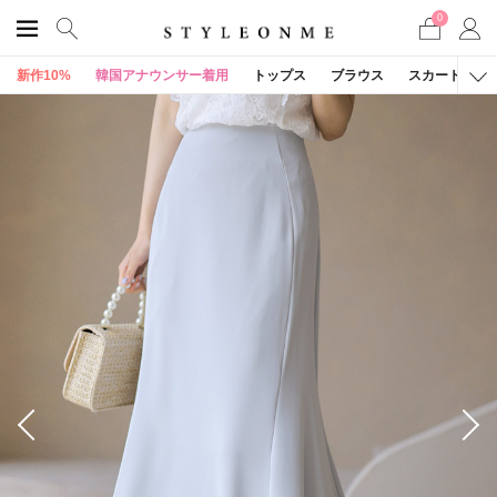
0
新作10%
韓国アナウンサー着用
トップス
ブラウス
スカート