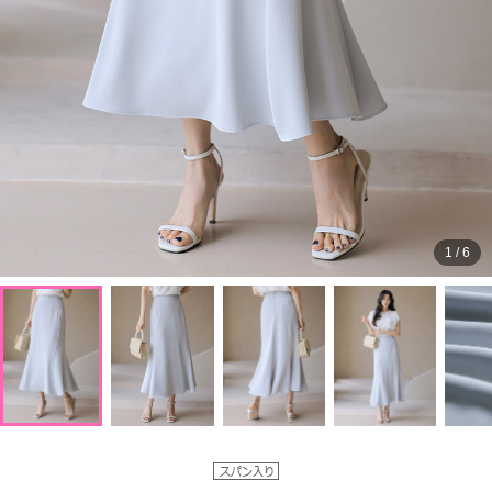
1
/
6