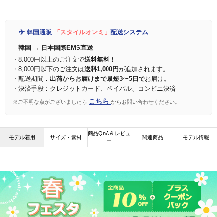
✈️
韓国通販
「スタイルオンミ」
配送システム
韓国 → 日本国際EMS直送
・
8,000円以上
のご注文で
送料無料
！
・
8,000円以下
のご注文は
送料1,000円
が追加されます。
・配送期間：
出荷からお届けまで最短3〜5日で
お届け。
・決済手段：クレジットカード、ペイパル、コンビニ決済
こちら
※ご不明な点がございましたら
からお問い合わせください。
商品QnA & レビュ
モデル着用
サイズ・素材
関連商品
モデル情報
ー