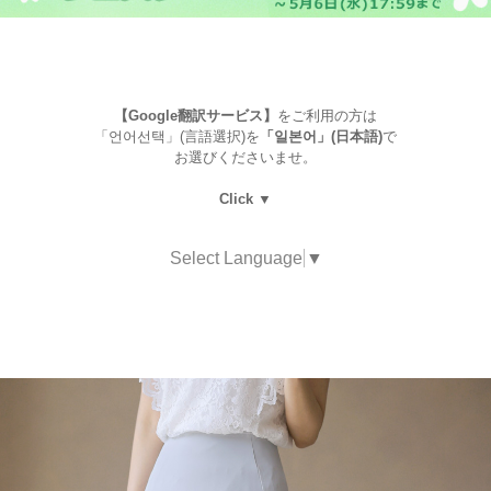
【Google翻訳サービス】
をご利用の方は
「언어선택」(言語選択)を
「일본어」(日本語)
で
お選びくださいませ。
Click ▼
Select Language
▼