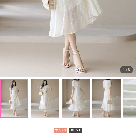
1
/
6