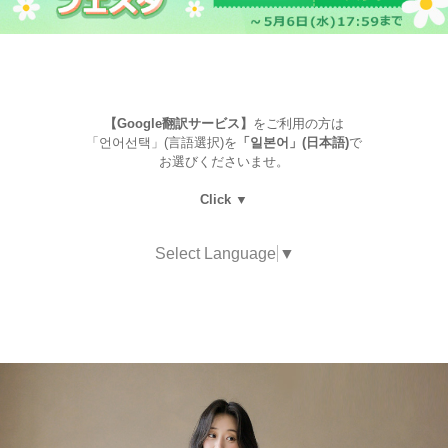
【Google翻訳サービス】
をご利用の方は
「언어선택」(言語選択)を
「일본어」(日本語)
で
お選びくださいませ。
Click ▼
Select Language
▼