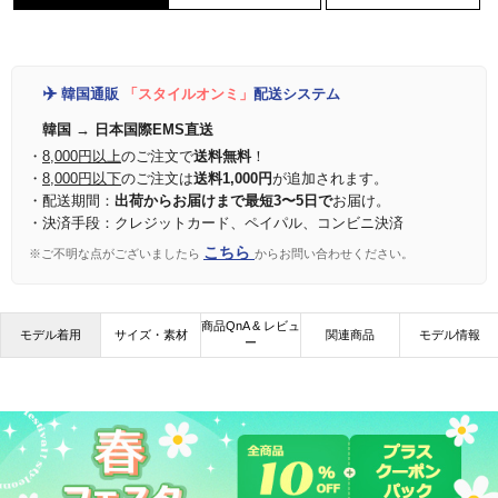
✈️
韓国通販
「スタイルオンミ」
配送システム
韓国 → 日本国際EMS直送
・
8,000円以上
のご注文で
送料無料
！
・
8,000円以下
のご注文は
送料1,000円
が追加されます。
・配送期間：
出荷からお届けまで最短3〜5日で
お届け。
・決済手段：クレジットカード、ペイパル、コンビニ決済
こちら
※ご不明な点がございましたら
からお問い合わせください。
商品QnA & レビュ
モデル着用
サイズ・素材
関連商品
モデル情報
ー