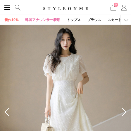
0
新作10%
韓国アナウンサー着用
トップス
ブラウス
スカート