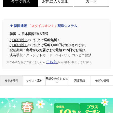
今すぐ購入
お気に入り追加
カート
✈️
韓国通販
「スタイルオンミ」
配送システム
韓国 → 日本国際EMS直送
・
8,000円以上
のご注文で
送料無料
！
・
8,000円以下
のご注文は
送料1,000円
が追加されます。
・配送期間：
出荷からお届けまで最短3〜5日で
お届け。
・決済手段：クレジットカード、ペイパル、コンビニ決済
こちら
※ご不明な点がございましたら
からお問い合わせください。
商品QnA & レビュ
モデル着用
サイズ・素材
関連商品
モデル情報
ー