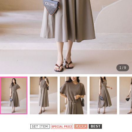
1
/
9