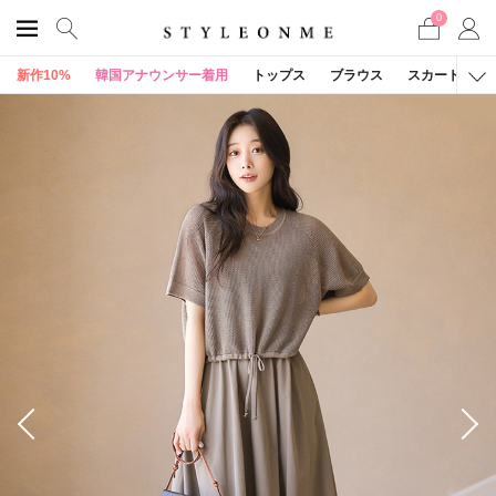
0
新作10%
韓国アナウンサー着用
トップス
ブラウス
スカート