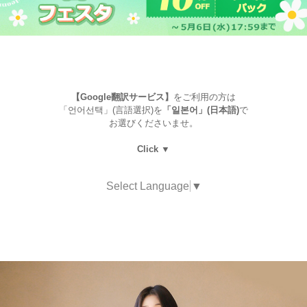
【Google翻訳サービス】
をご利用の方は
「언어선택」(言語選択)を
「일본어」(日本語)
で
お選びくださいませ。
Click ▼
Select Language
▼