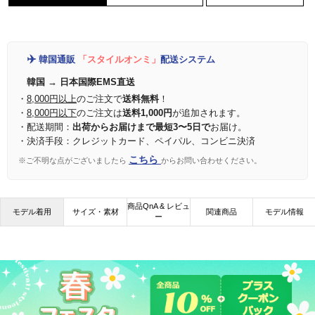
✈️
韓国通販
「スタイルオンミ」
配送システム
韓国 → 日本国際EMS直送
・
8,000円以上
のご注文で
送料無料
！
・
8,000円以下
のご注文は
送料1,000円
が追加されます。
・配送期間：
出荷からお届けまで最短3〜5日で
お届け。
・決済手段：クレジットカード、ペイパル、コンビニ決済
こちら
※ご不明な点がございましたら
からお問い合わせください。
商品QnA & レビュ
モデル着用
サイズ・素材
関連商品
モデル情報
ー