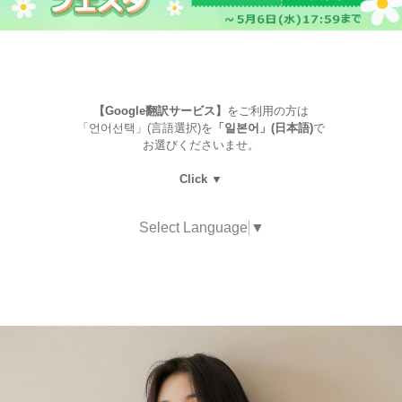
【Google翻訳サービス】
をご利用の方は
「언어선택」(言語選択)を
「일본어」(日本語)
で
お選びくださいませ。
Click ▼
Select Language
▼