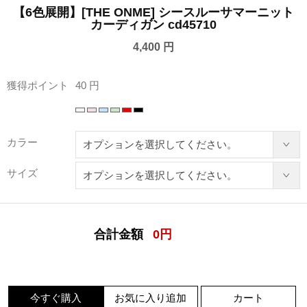
【6色展開】[THE ONME] シースルーサマーニット
カーディガン cd45710
4,400 円
獲得ポイント
40 円
カラー
サイズ
合計金額
0
円
今すぐ購入
お気に入り追加
カート