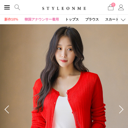
0
新作10%
韓国アナウンサー着用
トップス
ブラウス
スカート