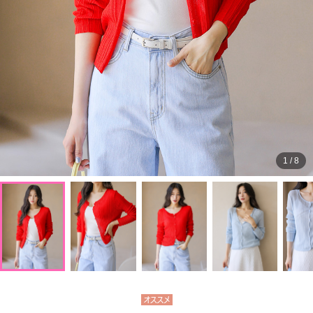
1
/
8