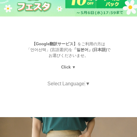
【Google翻訳サービス】
をご利用の方は
「언어선택」(言語選択)を
「일본어」(日本語)
で
お選びくださいませ。
Click ▼
Select Language
▼