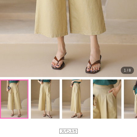
1
/
8