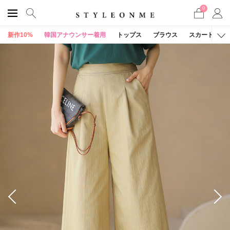
0
新作10%
韓国アナウンサー着用
トップス
ブラウス
スカート