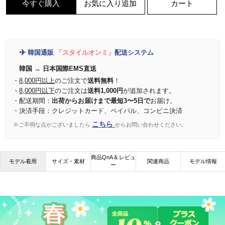
今すぐ購入
お気に入り追加
カート
✈️
韓国通販
「スタイルオンミ」
配送システム
韓国 → 日本国際EMS直送
・
8,000円以上
のご注文で
送料無料
！
・
8,000円以下
のご注文は
送料1,000円
が追加されます。
・配送期間：
出荷からお届けまで最短3〜5日で
お届け。
・決済手段：クレジットカード、ペイパル、コンビニ決済
こちら
※ご不明な点がございましたら
からお問い合わせください。
商品QnA & レビュ
モデル着用
サイズ・素材
関連商品
モデル情報
ー