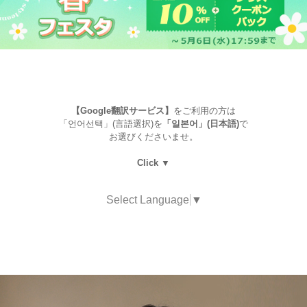
【Google翻訳サービス】
をご利用の方は
「언어선택」(言語選択)を
「일본어」(日本語)
で
お選びくださいませ。
Click ▼
Select Language
▼