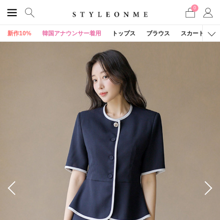
0
新作10%
韓国アナウンサー着用
トップス
ブラウス
スカート