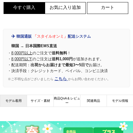
今すぐ購入
お気に入り追加
カート
✈️
韓国通販
「スタイルオンミ」
配送システム
韓国 → 日本国際EMS直送
・
8,000円以上
のご注文で
送料無料
！
・
8,000円以下
のご注文は
送料1,000円
が追加されます。
・配送期間：
出荷からお届けまで最短3〜5日で
お届け。
・決済手段：クレジットカード、ペイパル、コンビニ決済
こちら
※ご不明な点がございましたら
からお問い合わせください。
商品QnA & レビュ
モデル着用
サイズ・素材
関連商品
モデル情報
ー