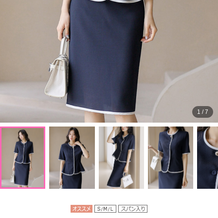
1
/
7