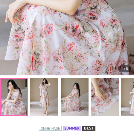
1
/
8