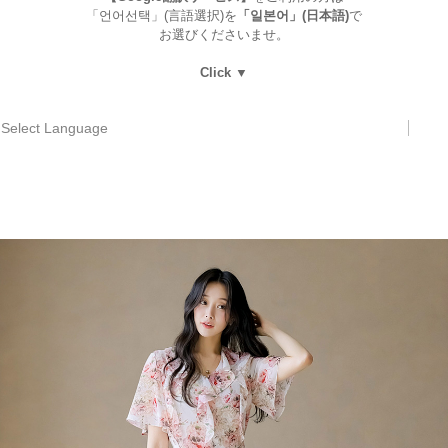
「언어선택」(言語選択)を
「일본어」(日本語)
で
お選びくださいませ。
Click ▼
Select Language