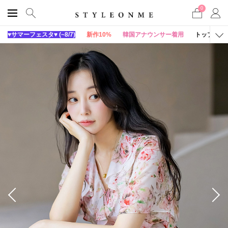
0
♥サマーフェスタ♥ (~8/7)
新作10%
韓国アナウンサー着用
トップス