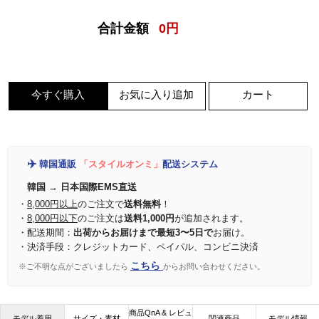
合計金額
0
円
今すぐ購入
お気に入り追加
カート
✈️
韓国通販
「スタイルオンミ」
配送システム
韓国 → 日本国際EMS直送
・
8,000円以上
のご注文で
送料無料
！
・
8,000円以下
のご注文は
送料1,000円
が追加されます。
・配送期間：
出荷からお届けまで最短3〜5日で
お届け。
・決済手段：クレジットカード、ペイパル、コンビニ決済
こちら
※ご不明な点がございましたら
からお問い合わせください。
商品QnA & レビュ
モデル着用
サイズ・素材
関連商品
モデル情報