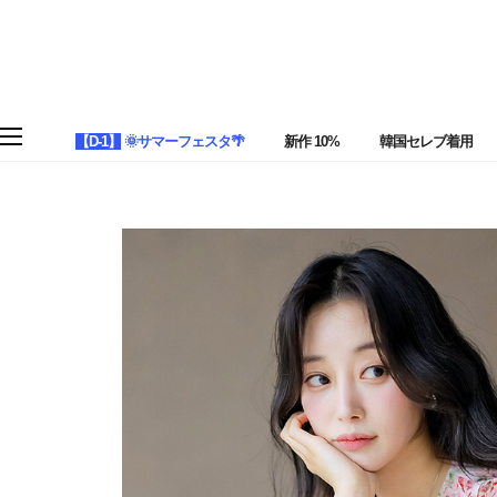
【D-1】
🌞サマーフェスタ🌴
新作 10%
韓国セレブ着用