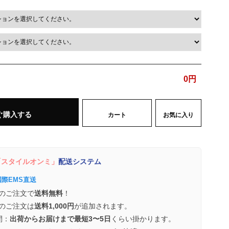
0
円
ぐ購入する
カート
お気に入り
スタイルオンミ」
配送システム
国際EMS直送
のご注文で
送料無料
！
のご注文は
送料1,000円
が追加されます。
間：
出荷からお届けまで最短3〜5日
くらい掛かります。