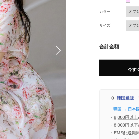
カラー
サイズ
合計金額
今す
✈️
韓国通販
「
韓国 → 日本
・
8,000円以上
・
8,000円以下
・EMS配送期