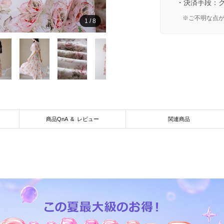
・決済手段：
※ご不明な点
1
/
8
商品QnA & レビュー
関連商品