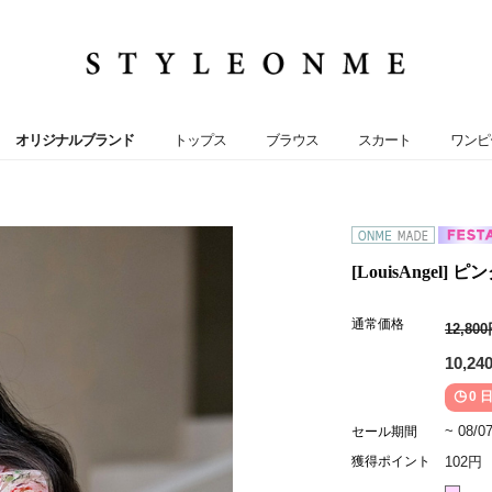
オリジナルブランド
トップス
ブラウス
スカート
ワンピ
[LouisAngel
通常価格
12,80
10,24
0 日
~ 08/0
セール期間
獲得ポイント
102円