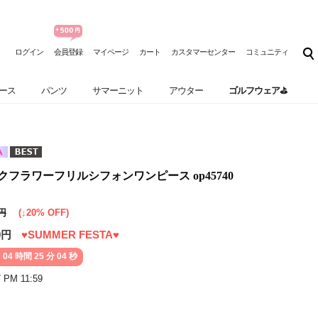
ログイン
会員登録
マイページ
カート
カスタマーセンター
コミュニティ
ース
パンツ
サマーニット
アウター
ゴルフウェア⛳
] ピンクフラワーフリルシフォンワンピース op45740
0円
(↓20% OFF)
0円
♥SUMMER FESTA♥
 04 時間 25 分 02 秒
7 PM 11:59