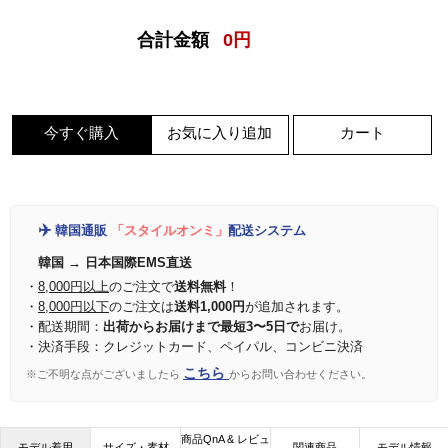
合計金額
0
円
今すぐ購入
お気に入り追加
カート
✈️
韓国通販
「スタイルオンミ」
配送システム
韓国 → 日本国際EMS直送
・
8,000円以上
のご注文で
送料無料
！
・
8,000円以下
のご注文は
送料1,000円
が追加されます。
・配送期間：
出荷からお届けまで最短3〜5日で
お届け。
・決済手段：クレジットカード、ペイパル、コンビニ決済
こちら
※ご不明な点がございましたら
からお問い合わせください。
商品QnA & レビュ
モデル着用
サイズ・素材
関連商品
モデル情報