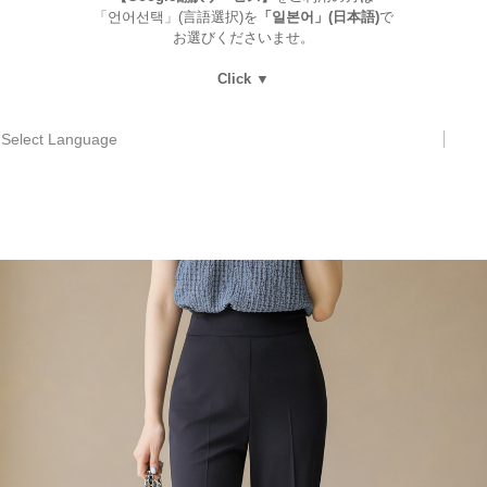
「언어선택」(言語選択)を
「일본어」(日本語)
で
お選びくださいませ。
Click ▼
Select Language