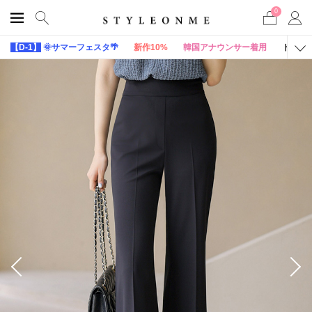
0
【D-1】
🌞サマーフェスタ🌴
新作10%
韓国アナウンサー着用
トップ