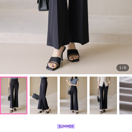
1
/
6