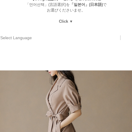
「언어선택」(言語選択)を
「일본어」(日本語)
で
お選びくださいませ。
Click ▼
Select Language