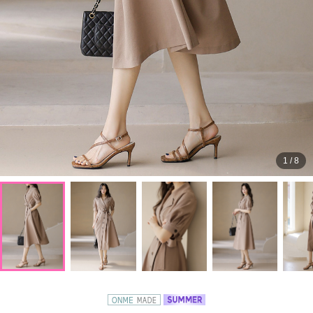
1
/
8