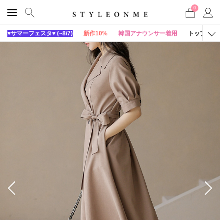
0
♥サマーフェスタ♥ (~8/7)
新作10%
韓国アナウンサー着用
トップス