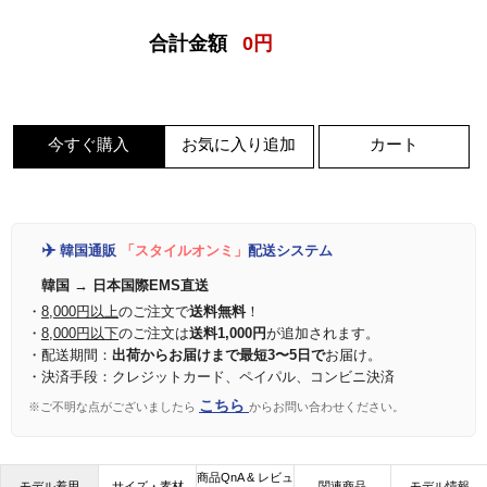
合計金額
0
円
今すぐ購入
お気に入り追加
カート
✈️
韓国通販
「スタイルオンミ」
配送システム
韓国 → 日本国際EMS直送
・
8,000円以上
のご注文で
送料無料
！
・
8,000円以下
のご注文は
送料1,000円
が追加されます。
・配送期間：
出荷からお届けまで最短3〜5日で
お届け。
・決済手段：クレジットカード、ペイパル、コンビニ決済
こちら
※ご不明な点がございましたら
からお問い合わせください。
商品QnA & レビュ
モデル着用
サイズ・素材
関連商品
モデル情報