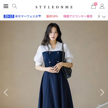
0
【D-1】
🌞サマーフェスタ🌴
新作10%
韓国アナウンサー着用
トップ