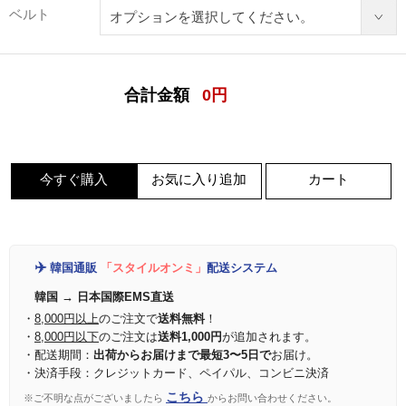
ベルト
合計金額
0
円
今すぐ購入
お気に入り追加
カート
✈️
韓国通販
「スタイルオンミ」
配送システム
韓国 → 日本国際EMS直送
・
8,000円以上
のご注文で
送料無料
！
・
8,000円以下
のご注文は
送料1,000円
が追加されます。
・配送期間：
出荷からお届けまで最短3〜5日で
お届け。
・決済手段：クレジットカード、ペイパル、コンビニ決済
こちら
※ご不明な点がございましたら
からお問い合わせください。