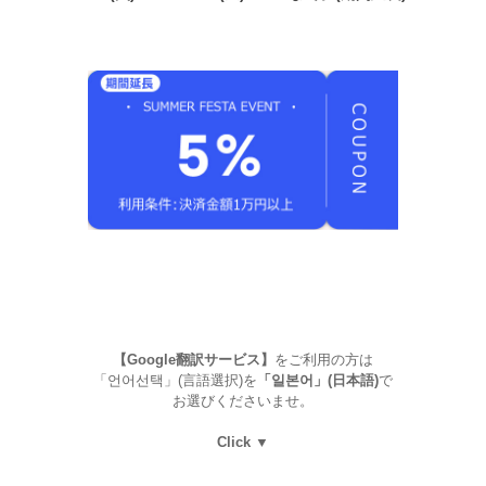
【Google翻訳サービス】
をご利用の方は
「언어선택」(言語選択)を
「일본어」(日本語)
で
お選びくださいませ。
Click ▼