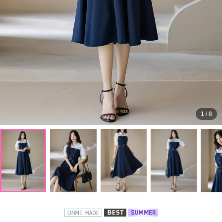
1
/
8